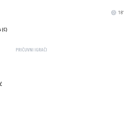
18'
A
(C)
PRIČUVNI IGRAČI
IĆ