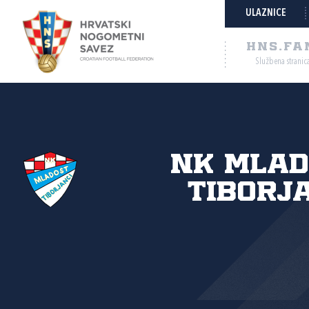
ULAZNICE
HNS.FA
Službena stranic
NK Mlad
Tiborj