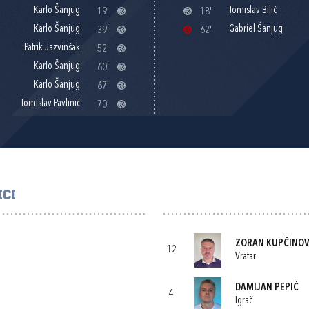
Karlo Šanjug
Tomislav Bilić
19'
18'
Karlo Šanjug
Gabriel Šanjug
39'
62'
Patrik Jazvinšak
52'
Karlo Šanjug
60'
Karlo Šanjug
67'
Tomislav Pavlinić
70'
CI
ZORAN KUPČINO
12
Vratar
DAMIJAN PEPIĆ
4
Igrač