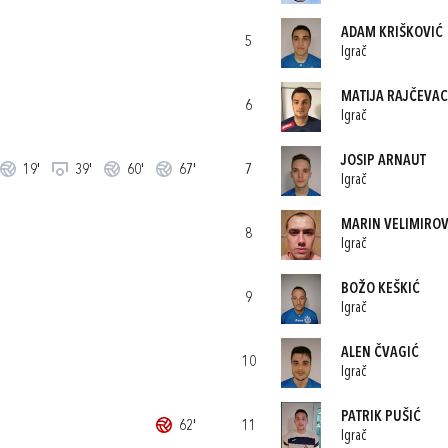
ADAM KRIŠKOVIĆ
5
Igrač
MATIJA RAJČEVAC
6
Igrač
JOSIP ARNAUT
19'
39'
60'
67'
7
Igrač
MARIN VELIMIROV
8
Igrač
BOŽO KEŠKIĆ
9
Igrač
ALEN ČVAGIĆ
10
Igrač
PATRIK PUŠIĆ
62'
11
Igrač