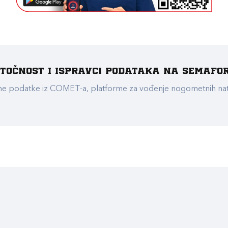
e točnost i ispravci podataka na Semafo
ualne podatke iz COMET-a, platforme za vođenje nogometnih n