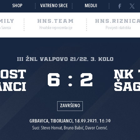
SHOP
VATRENO SRCE
MEDIJI
MILY
HNS.TEAM
HNS.RIZNIC
a Saveza
Hrvatske reprezentacije
Povijest i statistika
III ŽNL VALPOVO 21/22, 3. kolo
ost
NK 
6
:
2
anci
Ša
ZAVRŠENO
GRBAVICA, TIBORJANCI, 18.09.2021. 16:30
Suci: Stevo Horvat, Bruno Babić, Davor Cvenić.