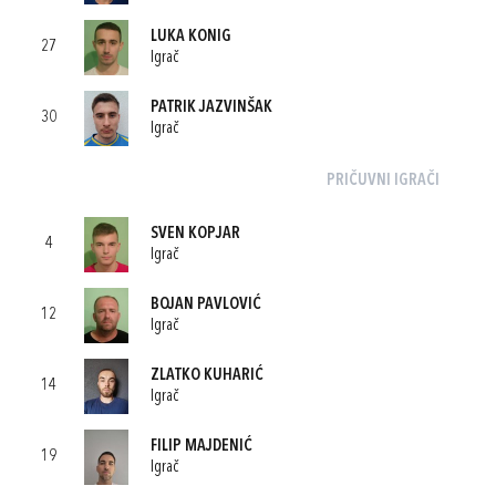
LUKA KONIG
27
Igrač
PATRIK JAZVINŠAK
30
Igrač
PRIČUVNI IGRAČI
SVEN KOPJAR
4
Igrač
BOJAN PAVLOVIĆ
12
Igrač
ZLATKO KUHARIĆ
14
Igrač
FILIP MAJDENIĆ
19
Igrač