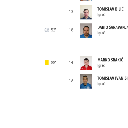
TOMISLAV BILIĆ
13
Igrač
DARIO ŠARAVANJ
52'
18
Igrač
MARKO SRAKIĆ
88'
14
Igrač
TOMISLAV IVANIŠ
16
Igrač