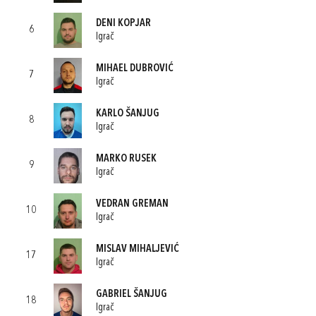
DENI KOPJAR
6
Igrač
MIHAEL DUBROVIĆ
7
Igrač
KARLO ŠANJUG
8
Igrač
MARKO RUSEK
9
Igrač
VEDRAN GREMAN
10
Igrač
MISLAV MIHALJEVIĆ
17
Igrač
GABRIEL ŠANJUG
18
Igrač