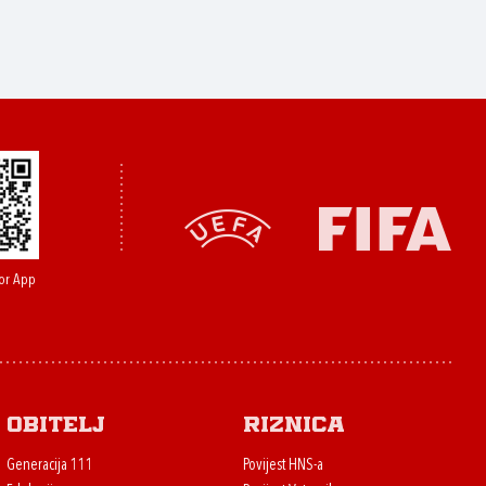
or App
Obitelj
Riznica
Generacija 111
Povijest HNS-a