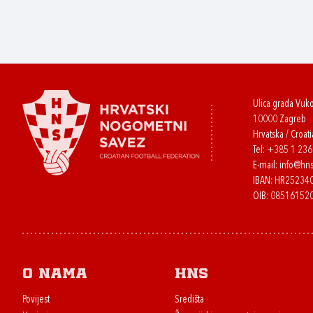
Ulica grada Vuk
10000 Zagreb
Hrvatska / Croati
Tel:
+385 1 23
E-mail:
info@hns
IBAN: HR2523
OIB: 08516152
O nama
HNS
Povijest
Središta