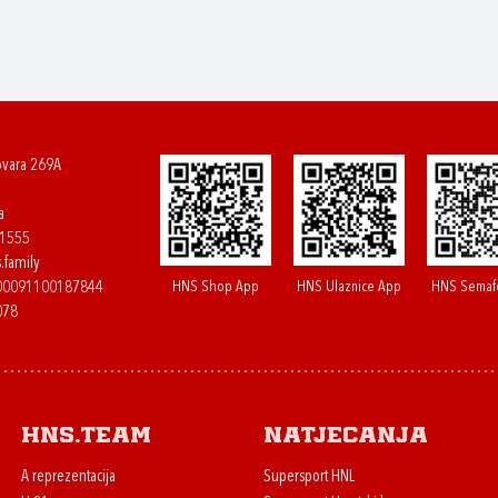
ovara 269A
a
61555
.family
HNS Shop App
HNS Ulaznice App
HNS Semaf
400091100187844
078
HNS.team
Natjecanja
A reprezentacija
Supersport HNL