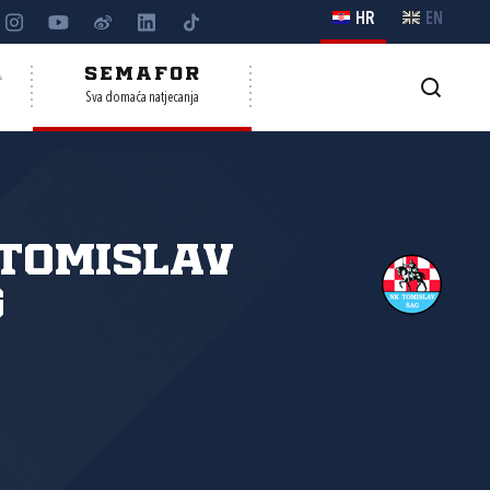
HR
EN
A
SEMAFOR
Sva domaća natjecanja
Tomislav
g