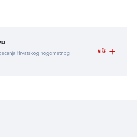
ru
VIŠE
atjecanja Hrvatskog nogometnog