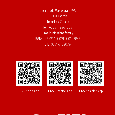
Ulica grada Vukovara 269A
10000 Zagreb
Hrvatska / Croatia
Tel:
+385 1 2361555
E-mail:
info@hns.family
IBAN: HR2523400091100187844
OIB: 08516152078
HNS Shop App
HNS Ulaznice App
HNS Semafor App