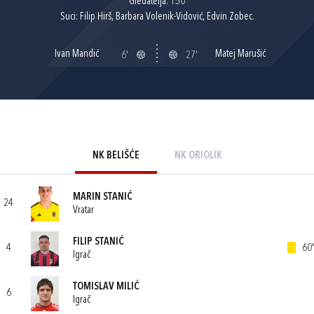
Gledatelja: 150
Suci: Filip Hirš, Barbara Volenik-Vidović, Edvin Zobec.
Ivan Mandić
Matej Marušić
6'
27'
NK BELIŠĆE
NK ORIOLIK
MARIN STANIĆ
24
Vratar
FILIP STANIĆ
4
60'
Igrač
TOMISLAV MILIĆ
6
Igrač