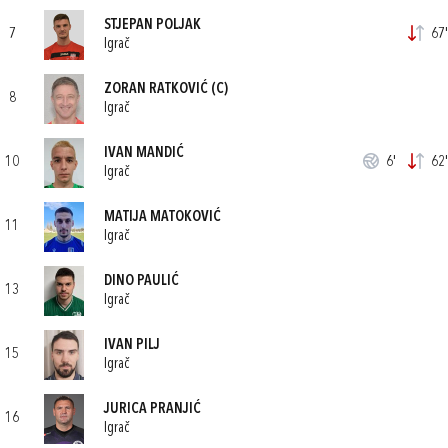
STJEPAN POLJAK
7
67'
Igrač
ZORAN RATKOVIĆ
(C)
8
Igrač
IVAN MANDIĆ
10
6'
62'
Igrač
MATIJA MATOKOVIĆ
11
Igrač
DINO PAULIĆ
13
Igrač
IVAN PILJ
15
Igrač
JURICA PRANJIĆ
16
Igrač