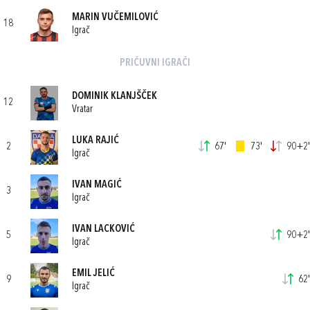
MARIN VUČEMILOVIĆ
18
Igrač
PRIČUVNI IGRAČI
DOMINIK KLANJŠČEK
12
Vratar
LUKA RAJIĆ
2
67'
73'
90+2'
Igrač
IVAN MAGIĆ
3
Igrač
IVAN LACKOVIĆ
5
90+2'
Igrač
EMIL JELIĆ
9
62'
Igrač