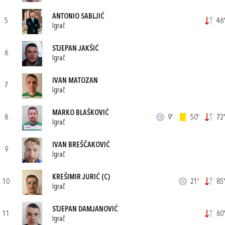
ANTONIO SABLJIĆ
5
46'
Igrač
STJEPAN JAKŠIĆ
6
Igrač
IVAN MATOZAN
7
Igrač
MARKO BLAŠKOVIĆ
8
9'
50'
72'
Igrač
IVAN BREŠČAKOVIĆ
9
Igrač
KREŠIMIR JURIĆ
(C)
10
21'
85'
Igrač
STJEPAN DAMJANOVIĆ
11
60'
Igrač