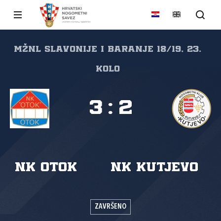
MŽNL Slavonije i Baranje 18/19, 23.
kolo
3
:
2
NK Otok
NK Kutjevo
ZAVRŠENO