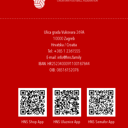
Ulica grada Vukovara 269A
10000 Zagreb
Hrvatska / Croatia
Tel:
+385 1 2361555
E-mail:
info@hns.family
IBAN: HR2523400091100187844
OIB: 08516152078
HNS Shop App
HNS Ulaznice App
HNS Semafor App