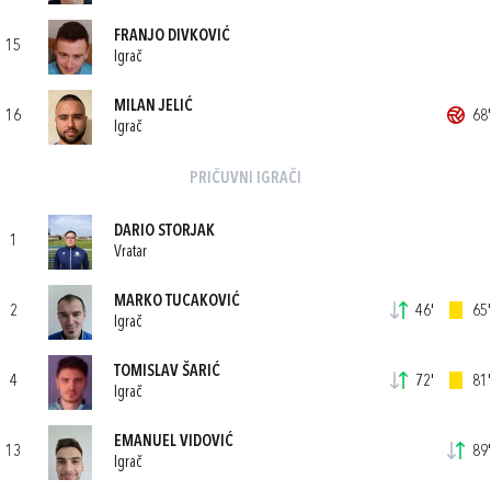
FRANJO DIVKOVIĆ
15
Igrač
MILAN JELIĆ
16
68'
Igrač
PRIČUVNI IGRAČI
DARIO STORJAK
1
Vratar
MARKO TUCAKOVIĆ
2
46'
65'
Igrač
TOMISLAV ŠARIĆ
4
72'
81'
Igrač
EMANUEL VIDOVIĆ
13
89'
Igrač