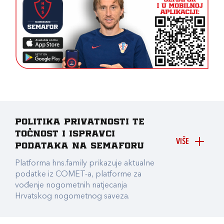
Politika privatnosti te
točnost i ispravci
VIŠE
podataka na Semaforu
Platforma hns.family prikazuje aktualne
podatke iz COMET-a, platforme za
vođenje nogometnih natjecanja
Hrvatskog nogometnog saveza.