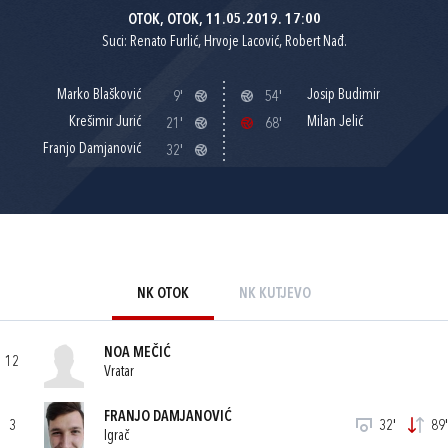
OTOK, OTOK, 11.05.2019. 17:00
Suci: Renato Furlić, Hrvoje Lacović, Robert Nađ.
Marko Blašković
Josip Budimir
9'
54'
Krešimir Jurić
Milan Jelić
21'
68'
Franjo Damjanović
32'
NK OTOK
NK KUTJEVO
NOA MEČIĆ
12
Vratar
FRANJO DAMJANOVIĆ
3
32'
89'
Igrač