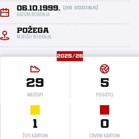
06.10.1999.
(26 godina)
DATUM ROĐENJA
Požega
MJESTO ROĐENJA
2025/26
29
5
NASTUPI
POGOTCI
1
0
ŽUTI KARTONI
CRVENI KARTONI