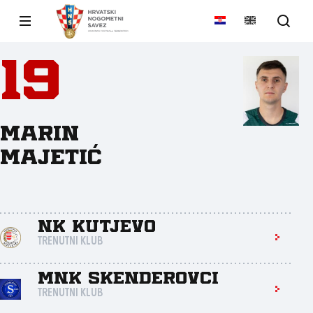
19
Marin
Majetić
NK Kutjevo
TRENUTNI KLUB
MNK Skenderovci
TRENUTNI KLUB