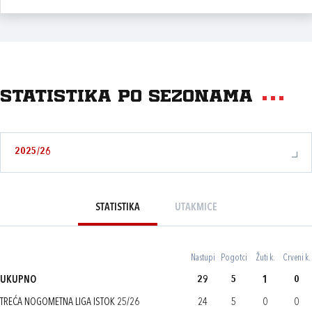
Statistika po sezonama
2025/26
STATISTIKA
UTAKMICE
Nastupi
Pogotci
Žuti k.
Crveni k.
UKUPNO
29
5
1
0
TREĆA NOGOMETNA LIGA ISTOK 25/26
24
5
0
0