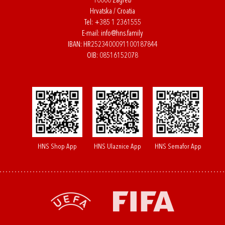
10000 Zagreb
Hrvatska / Croatia
Tel:
+385 1 2361555
E-mail:
info@hns.family
IBAN: HR2523400091100187844
OIB: 08516152078
HNS Shop App
HNS Ulaznice App
HNS Semafor App