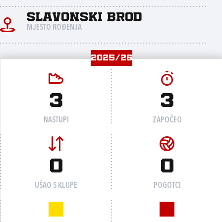
Slavonski Brod
MJESTO ROĐENJA
2025/26
3
3
NASTUPI
ZAPOČEO
0
0
UŠAO S KLUPE
POGOTCI