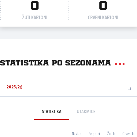
0
0
ŽUTI KARTONI
CRVENI KARTONI
Statistika po sezonama
2025/26
STATISTIKA
UTAKMICE
Nastupi
Pogotci
Žuti k.
Crveni k.