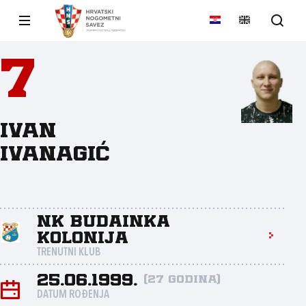
7
Ivan
Ivanagić
NK Budainka
Kolonija
TRENUTNI KLUB
25.06.1999.
(27 godina)
DATUM ROĐENJA