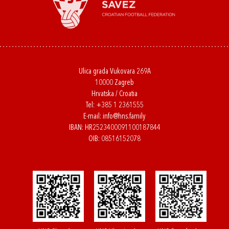
Ulica grada Vukovara 269A
10000 Zagreb
Hrvatska / Croatia
Tel:
+385 1 2361555
E-mail:
info@hns.family
IBAN: HR2523400091100187844
OIB: 08516152078