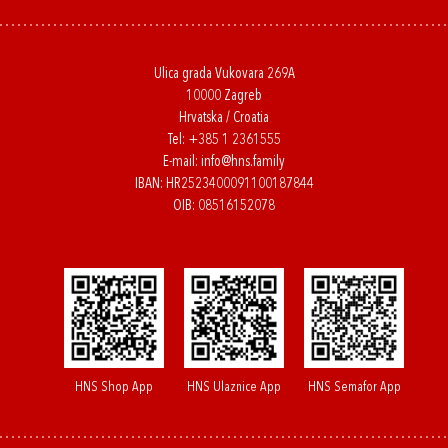
Ulica grada Vukovara 269A
10000 Zagreb
Hrvatska / Croatia
Tel:
+385 1 2361555
E-mail:
info@hns.family
IBAN: HR2523400091100187844
OIB: 08516152078
HNS Shop App
HNS Ulaznice App
HNS Semafor App