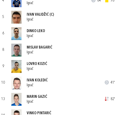
4
64'
76'
Igrač
IVAN VALIDŽIĆ
(C)
5
Igrač
DINKO LEKO
6
Igrač
MISLAV BAGARIĆ
8
Igrač
LOVRO KOZIĆ
9
Igrač
IVAN KOLEDIĆ
10
41'
Igrač
MARIN GAZIĆ
13
82'
Igrač
VINKO PINTARIĆ