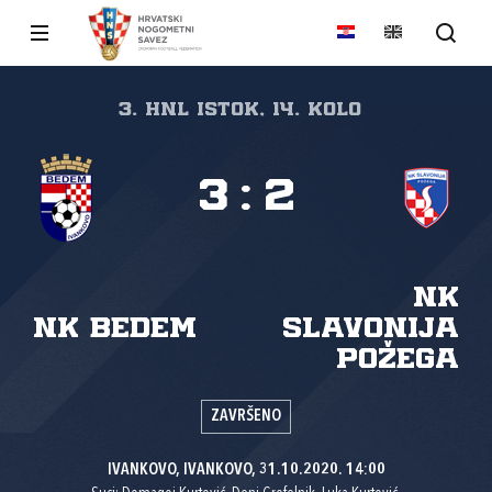
3. HNL Istok, 14. kolo
3
:
2
NK
NK Bedem
Slavonija
Požega
ZAVRŠENO
IVANKOVO, IVANKOVO, 31.10.2020. 14:00