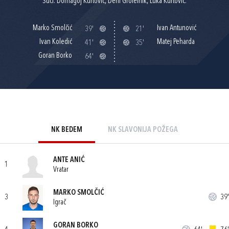
Suci: Domagoj Kurtović, Deni Grofelnik, Luka Kurtović.
Marko Smolčić
Ivan Antunović
39'
21'
Ivan Koledić
Matej Peharda
41'
35'
Goran Borko
64'
NK BEDEM
NK SLAVONIJA POŽEGA
ANTE ANIĆ
1
Vratar
MARKO SMOLČIĆ
3
39'
Igrač
GORAN BORKO