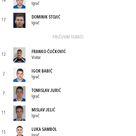
14
Igrač
DOMINIK STOJIĆ
17
Igrač
PRIČUVNI IGRAČI
FRANKO ČUČKOVIĆ
12
Vratar
IGOR BABIĆ
2
Igrač
TOMISLAV JURIĆ
7
Igrač
MISLAV JELIĆ
11
Igrač
LUKA SAMBOL
15
Igrač