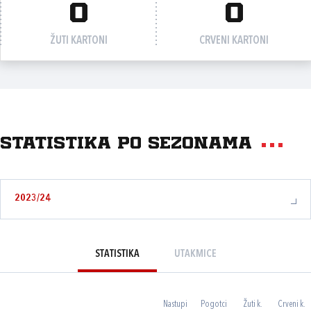
0
0
ŽUTI KARTONI
CRVENI KARTONI
Statistika po sezonama
2023/24
STATISTIKA
UTAKMICE
Nastupi
Pogotci
Žuti k.
Crveni k.