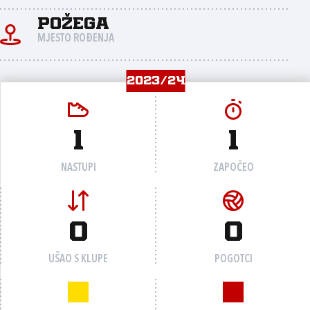
Požega
MJESTO ROĐENJA
2023/24
1
1
NASTUPI
ZAPOČEO
0
0
UŠAO S KLUPE
POGOTCI