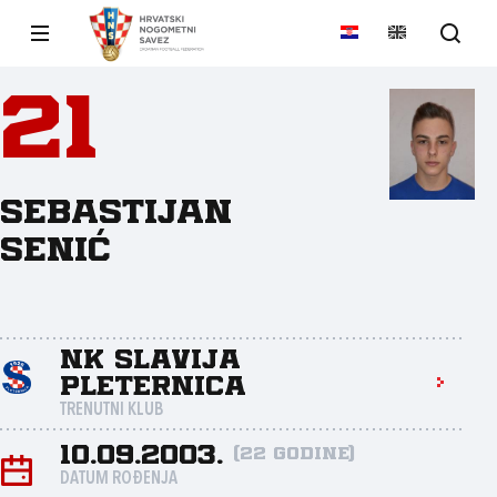
21
Sebastijan
Senić
NK Slavija
Pleternica
TRENUTNI KLUB
10.09.2003.
(22 godine)
DATUM ROĐENJA