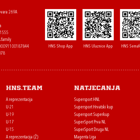
ovara 269A
a
61555
.family
HNS Shop App
HNS Ulaznice App
HNS Semaf
400091100187844
078
HNS.team
Natjecanja
A reprezentacija
Supersport HNL
U-21
Supersport Hrvatski kup
U-19
Supersport Superkup
U-17
SuperSport Prva NL
U-15
SuperSport Druga NL
A reprezentacija (Ž)
Magenta Liga