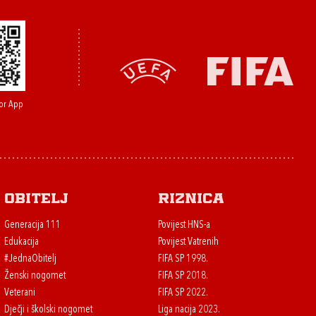
or App
Obitelj
Riznica
Generacija 111
Povijest HNS-a
Edukacija
Povijest Vatrenih
#JednaObitelj
FIFA SP 1998.
Ženski nogomet
FIFA SP 2018.
Veterani
FIFA SP 2022.
Dječji i školski nogomet
Liga nacija 2023.