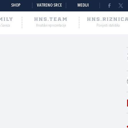
SHOP
VATRENO SRCE
MEDIJI
MILY
HNS.TEAM
HNS.RIZNIC
a Saveza
Hrvatske reprezentacije
Povijest i statistika