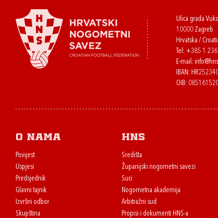
Ulica grada Vuk
10000 Zagreb
Hrvatska / Croati
Tel:
+385 1 23
E-mail:
info@hns
IBAN: HR2523
OIB: 08516152
O nama
HNS
Povijest
Središta
Uspjesi
Županijski nogometni savezi
Predsjednik
Suci
Glavni tajnik
Nogometna akademija
Izvršni odbor
Arbitražni sud
Skupština
Propisi i dokumenti HNS-a