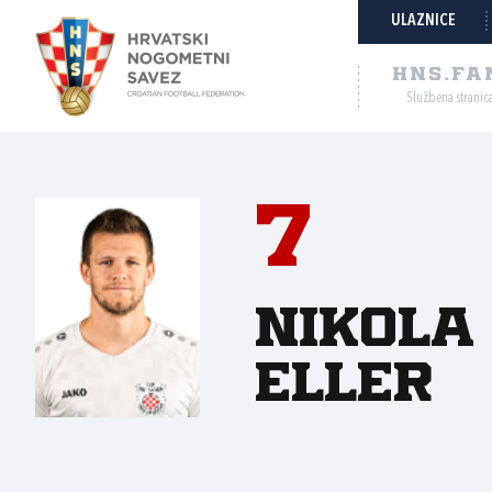
ULAZNICE
HNS.FA
Službena stranic
7
Nikola
Eller