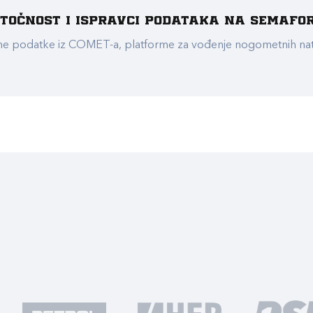
e točnost i ispravci podataka na Semafo
ualne podatke iz COMET-a, platforme za vođenje nogometnih n