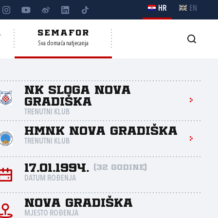
HR
EN
A
SEMAFOR
Sva domaća natjecanja
NK Sloga Nova
Gradiška
TRENUTNI KLUB
HMNK Nova Gradiška
TRENUTNI KLUB
17.01.1994.
(32 godine)
DATUM ROĐENJA
Nova Gradiška
MJESTO ROĐENJA