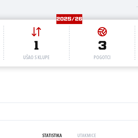
2025/26
1
3
UŠAO S KLUPE
POGOTCI
STATISTIKA
UTAKMICE