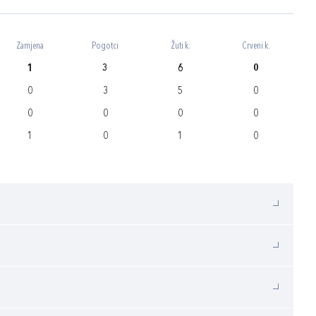
Zamjena
Pogotci
Žuti k.
Crveni k.
1
3
6
0
0
3
5
0
0
0
0
0
1
0
1
0