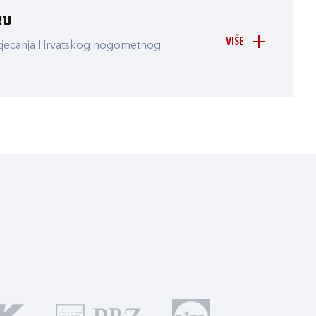
ru
VIŠE
atjecanja Hrvatskog nogometnog