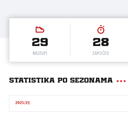
29
28
NASTUPI
ZAPOČEO
Statistika po sezonama
2025/26