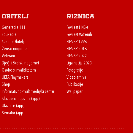
Obitelj
Riznica
Generacija 111
Povijest HNS-a
Edukacija
Povijest Vatrenih
#JednaObitelj
FIFA SP 1998.
Ženski nogomet
FIFA SP 2018.
Veterani
FIFA SP 2022.
Dječji i školski nogomet
Liga nacija 2023.
Osobe s invaliditetom
Fotografije
UEFA Playmakers
Video arhiva
Shop
Publikacije
Informativno-multimedijski centar
Wallpaperi
Službena trgovina (app)
Ulaznice (app)
Semafor (app)