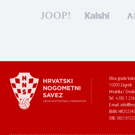
Ulica grada Vuk
10000 Zagreb
Hrvatska / Croati
Tel:
+385 1 23
E-mail:
info@hns
IBAN: HR2523
OIB: 08516152