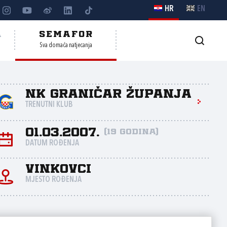
HR
EN
A
SEMAFOR
Sva domaća natjecanja
NK Graničar Županja
TRENUTNI KLUB
01.03.2007.
(19 godina)
DATUM ROĐENJA
Vinkovci
MJESTO ROĐENJA