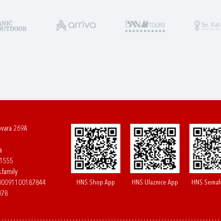
ovara 269A
a
61555
.family
HNS Shop App
HNS Ulaznice App
HNS Semaf
400091100187844
078