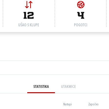
12
4
UŠAO S KLUPE
POGOTCI
STATISTIKA
UTAKMICE
Nastupi
Započeo