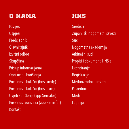
O nama
HNS
Povijest
Središta
Uspjesi
Županijski nogometni savezi
Predsjednik
Suci
Glavni tajnik
Nogometna akademija
Izvršni odbor
Arbitražni sud
Skupština
Propisi i dokumenti HNS-a
Pristup informacijama
Licenciranje
Opći uvjeti korištenja
Registracije
Privatnost i kolačići (hns.family)
Međunarodni transferi
Privatnost i kolačići (hns.team)
Posrednici
Uvjeti korištenja (app Semafor)
Mediji
Privatnost korisnika (app Semafor)
Logotipi
Kontakti