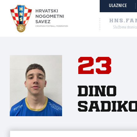
ULAZNICE
HNS.FA
Službena stranic
23
Dino
Sadiko