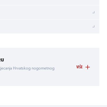
ru
VIŠE
atjecanja Hrvatskog nogometnog