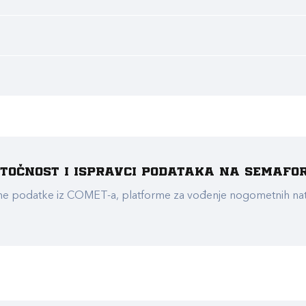
e točnost i ispravci podataka na Semafo
ualne podatke iz COMET-a, platforme za vođenje nogometnih n