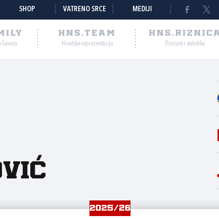
SHOP
VATRENO SRCE
MEDIJI
MILY
HNS.TEAM
HNS.RIZNIC
a Saveza
Hrvatske reprezentacije
Povijest i statistika
vić
2025/26