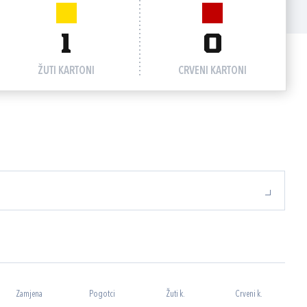
1
0
ŽUTI KARTONI
CRVENI KARTONI
Zamjena
Pogotci
Žuti k.
Crveni k.