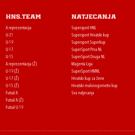
HNS.team
Natjecanja
A reprezentacija
Supersport HNL
U-21
Supersport Hrvatski kup
U-19
Supersport Superkup
U-17
SuperSport Prva NL
U-15
SuperSport Druga NL
A reprezentacija (Ž)
Magenta Liga
U-19 (Ž)
SuperSport HMNL
U-17 (Ž)
Hrvatski kup za žene
U-15 (Ž)
Hrvatski malonogometni kup
Futsal A
Sva natjecanja
Futsal A (Ž)
Futsal U-19