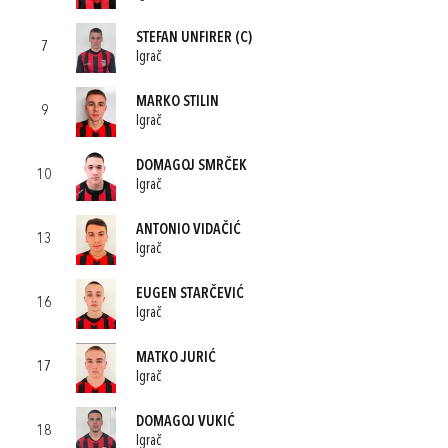
STEFAN UNFIRER
(C)
7
Igrač
MARKO STILIN
9
Igrač
DOMAGOJ SMRČEK
10
Igrač
ANTONIO VIDAČIĆ
13
Igrač
EUGEN STARČEVIĆ
16
Igrač
MATKO JURIĆ
17
Igrač
DOMAGOJ VUKIĆ
18
Igrač