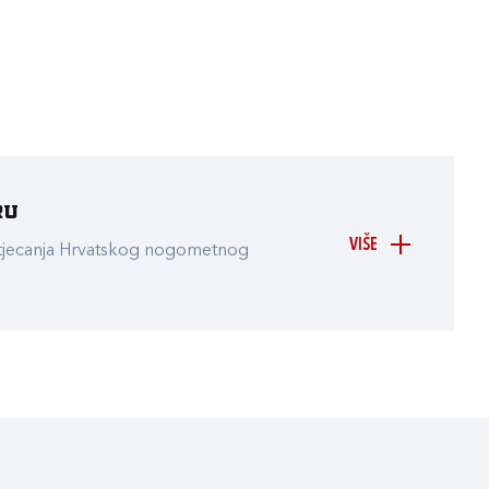
ru
VIŠE
atjecanja Hrvatskog nogometnog