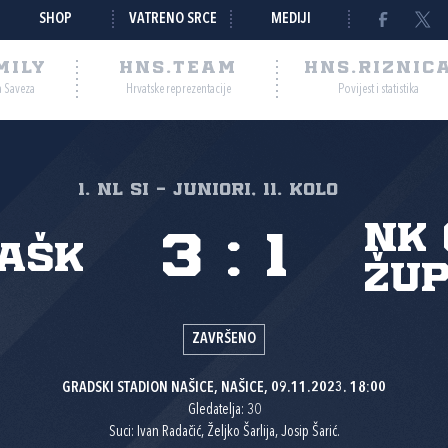
SHOP
VATRENO SRCE
MEDIJI
MILY
HNS.TEAM
HNS.RIZNIC
a Saveza
Hrvatske reprezentacije
Povijest i statistika
1. NL SI - Juniori, 11. kolo
NK 
3
:
1
AŠK
Žu
ZAVRŠENO
GRADSKI STADION NAŠICE, NAŠICE, 09.11.2023. 18:00
Gledatelja: 30
Suci: Ivan Radačić, Željko Šarlija, Josip Šarić.