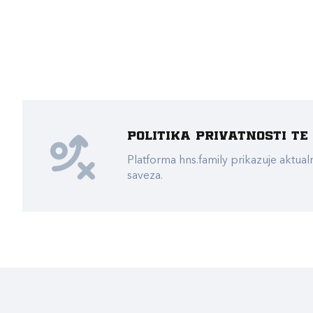
Politika privatnosti t
Platforma hns.family prikazuje akt
saveza.