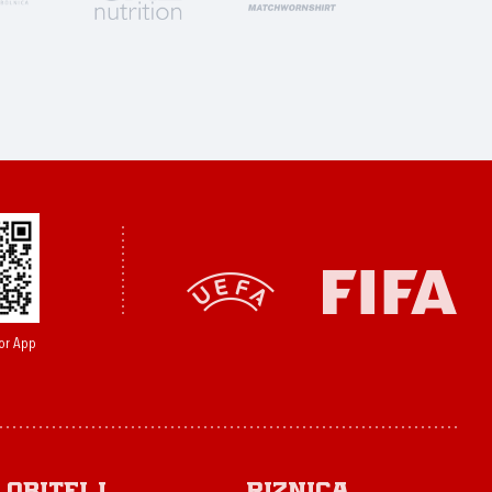
or App
Obitelj
Riznica