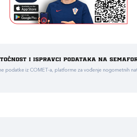
e točnost i ispravci podataka na Semafo
ualne podatke iz COMET-a, platforme za vođenje nogometnih n