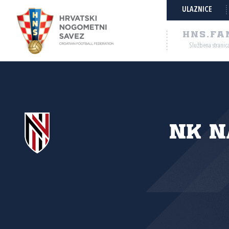
ULAZNICE
HNS.FA
Službena stranic
NK N