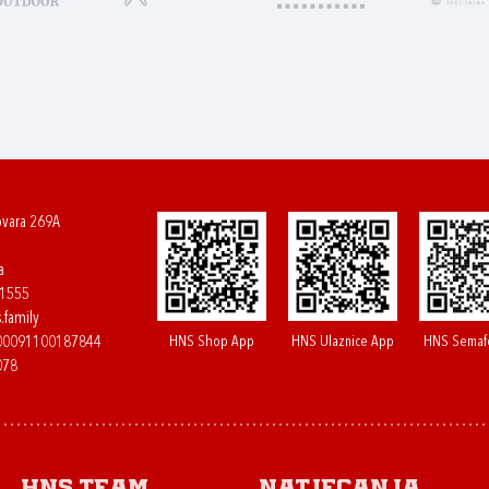
ovara 269A
a
61555
.family
HNS Shop App
HNS Ulaznice App
HNS Semaf
400091100187844
078
HNS.team
Natjecanja