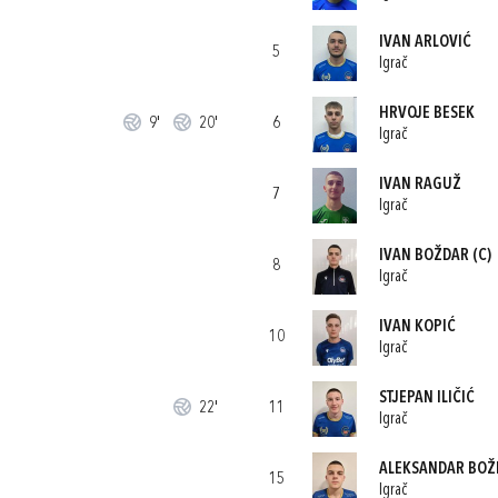
IVAN ARLOVIĆ
5
Igrač
HRVOJE BESEK
9'
20'
6
Igrač
IVAN RAGUŽ
7
Igrač
IVAN BOŽDAR
(C)
8
Igrač
IVAN KOPIĆ
10
Igrač
STJEPAN ILIČIĆ
22'
11
Igrač
ALEKSANDAR BOŽ
15
Igrač