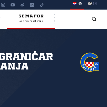
HR
EN
A
SEMAFOR
Sva domaća natjecanja
Graničar
panja