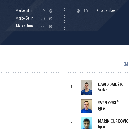
Marko Stilin
Dino Sadiković
9'
10'
Marko Stilin
20'
Matko Jurić
22'
N
DAVID DAIDŽIĆ
1
Vratar
SVEN ORKIĆ
3
Igrač
MARIN ĆURKOVIĆ
4
Igrač