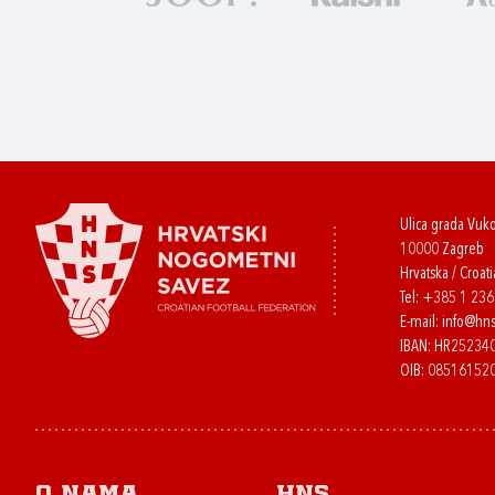
Ulica grada Vuk
10000 Zagreb
Hrvatska / Croati
Tel:
+385 1 23
E-mail:
info@hns
IBAN: HR2523
OIB: 08516152
O nama
HNS