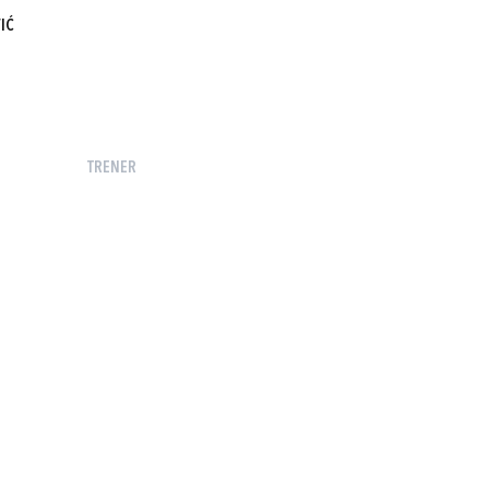
IĆ
TRENER