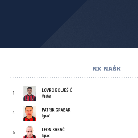
NK NAŠK
LOVRO BOLJEŠIĆ
1
Vratar
PATRIK GRABAR
4
Igrač
LEON BAKAČ
6
Igrač