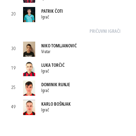
PATRIK ČOTI
20
Igrač
PRIČUVNI IGRAČI
NIKO TOMLJANOVIĆ
30
Vratar
LUKA TORČIĆ
19
Igrač
DOMINIK RUNJE
25
Igrač
KARLO BOŠNJAK
49
Igrač