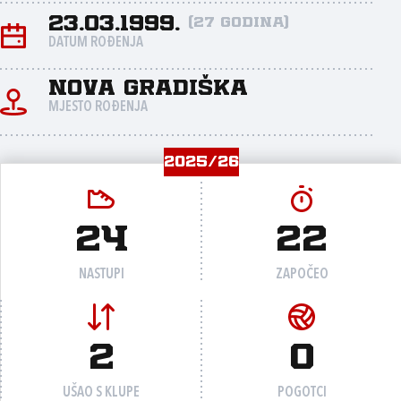
23.03.1999.
(27 godina)
DATUM ROĐENJA
Nova Gradiška
MJESTO ROĐENJA
2025/26
24
22
NASTUPI
ZAPOČEO
2
0
UŠAO S KLUPE
POGOTCI