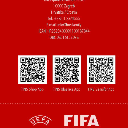
Ulica grada Vukovara 269A
10000 Zagreb
Hrvatska / Croatia
Tel:
+385 1 2361555
E-mail:
info@hns.family
IBAN: HR2523400091100187844
OIB: 08516152078
HNS Shop App
HNS Ulaznice App
HNS Semafor App