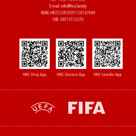
E-mail:
info@hns.family
IBAN: HR2523400091100187844
OIB: 08516152078
HNS Shop App
HNS Ulaznice App
HNS Semafor App