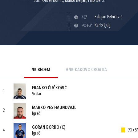
Suci: Oliver Romić, Marko Reljan, Filip Đerđ.
Fabijan Petričević
40'
Karlo Ljulj
90+3'
NK BEDEM
HNK ĐAKOVO CROATIA
FRANKO ČUČKOVIĆ
1
Vratar
MARKO PEST-MUNDVAJL
2
Igrač
GORAN BORKO
(C)
4
90+5'
Igrač