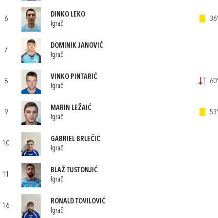
DINKO LEKO
6
36'
Igrač
DOMINIK JANOVIĆ
7
Igrač
VINKO PINTARIĆ
8
60'
Igrač
MARIN LEŽAIĆ
9
53'
Igrač
GABRIEL BRLEČIĆ
10
Igrač
BLAŽ TUSTONJIĆ
11
Igrač
RONALD TOVILOVIĆ
16
Igrač