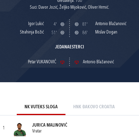
Gledatelja: 100
Suci: Davor Jozić, Željko Mijoković, Oliver Hrmić.
Igor Lukić
Antonio Blažanović
4'
81'
Strahinja Božić
Mislav Dogan
51'
86'
JEDANAESTERCI
Petar VUKANOVIĆ
Antonio Blažanović
NK VUTEKS SLOGA
HNK ĐAKOVO CROATIA
JURICA MALINOVIĆ
1
Vratar