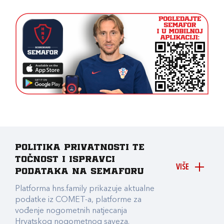
Politika privatnosti te
točnost i ispravci
VIŠE
podataka na Semaforu
Platforma hns.family prikazuje aktualne
podatke iz COMET-a, platforme za
vođenje nogometnih natjecanja
Hrvatskog nogometnog saveza.