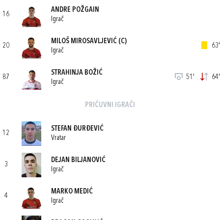
ANDRE POŽGAIN
16
Igrač
MILOŠ MIROSAVLJEVIĆ
(C)
20
63'
Igrač
STRAHINJA BOŽIĆ
87
51'
64'
Igrač
PRIČUVNI IGRAČI
STEFAN ĐURĐEVIĆ
12
Vratar
DEJAN BILJANOVIĆ
3
Igrač
MARKO MEDIĆ
4
Igrač