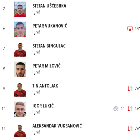
STEFAN UŠĆEBRKA
2
Igrač
PETAR VUKANOVIĆ
6
44'
Igrač
STEFAN BINGULAC
7
Igrač
PETAR MILOVIĆ
8
Igrač
TIN ANTOLJAK
9
76'
Igrač
IGOR LUKIĆ
11
4'
46'
Igrač
ALEKSANDAR VUKSANOVIĆ
14
76'
Igrač