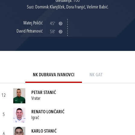
Gledatelja: 100
Suci: Dominik Klanjšček, Dora Franjić, Velimir Babić.
Matej Poličić
45'
David Petranović
58'
NK DUBRAVA IVANOVCI
NK GAT
PETAR STANIĆ
12
Vratar
RENATO LONČARIĆ
5
Igrač
KARLO STANIĆ
6