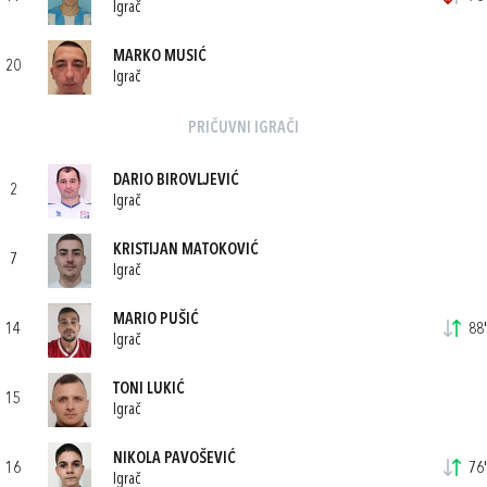
Igrač
MARKO MUSIĆ
20
Igrač
PRIČUVNI IGRAČI
DARIO BIROVLJEVIĆ
2
Igrač
KRISTIJAN MATOKOVIĆ
7
Igrač
MARIO PUŠIĆ
14
88'
Igrač
TONI LUKIĆ
15
Igrač
NIKOLA PAVOŠEVIĆ
16
76'
Igrač