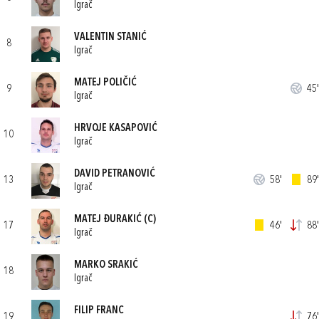
Igrač
VALENTIN STANIĆ
8
Igrač
MATEJ POLIČIĆ
9
45'
Igrač
HRVOJE KASAPOVIĆ
10
Igrač
DAVID PETRANOVIĆ
13
58'
89'
Igrač
MATEJ ĐURAKIĆ
(C)
17
46'
88'
Igrač
MARKO SRAKIĆ
18
Igrač
FILIP FRANC
19
76'