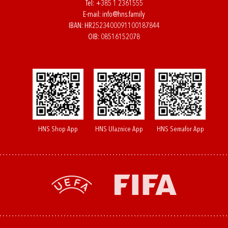
Tel:
+385 1 2361555
E-mail:
info@hns.family
IBAN: HR2523400091100187844
OIB: 08516152078
HNS Shop App
HNS Ulaznice App
HNS Semafor App