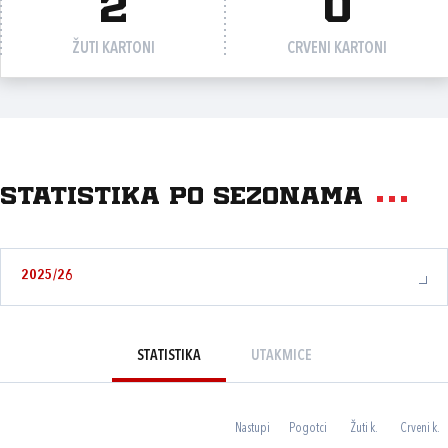
2
0
ŽUTI KARTONI
CRVENI KARTONI
Statistika po sezonama
2025/26
STATISTIKA
UTAKMICE
Nastupi
Pogotci
Žuti k.
Crveni k.