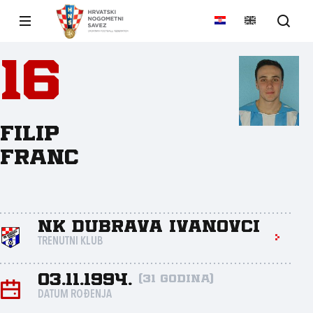
16
Filip
Franc
NK Dubrava Ivanovci
TRENUTNI KLUB
03.11.1994.
(31 godina)
DATUM ROĐENJA