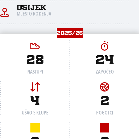
Osijek
MJESTO ROĐENJA
2025/26
28
24
NASTUPI
ZAPOČEO
4
2
UŠAO S KLUPE
POGOTCI