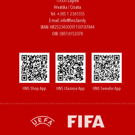
10000 Zagreb
Hrvatska / Croatia
Tel:
+385 1 2361555
E-mail:
info@hns.family
IBAN: HR2523400091100187844
OIB: 08516152078
HNS Shop App
HNS Ulaznice App
HNS Semafor App