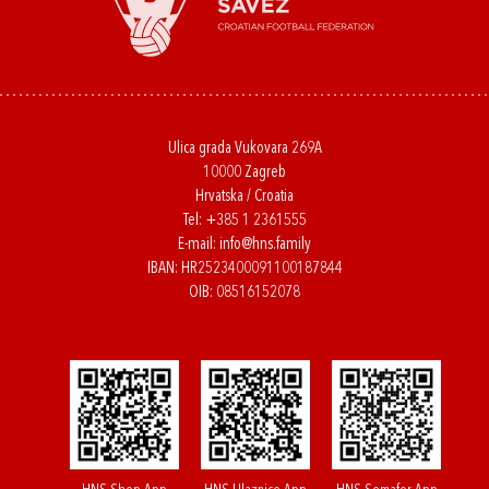
Ulica grada Vukovara 269A
10000 Zagreb
Hrvatska / Croatia
Tel:
+385 1 2361555
E-mail:
info@hns.family
IBAN: HR2523400091100187844
OIB: 08516152078