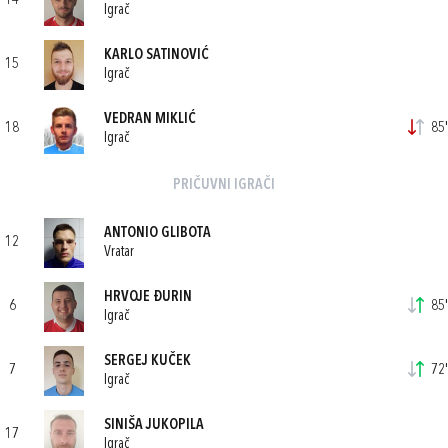
14
Igrač
KARLO SATINOVIĆ
15
Igrač
VEDRAN MIKLIĆ
18
85'
Igrač
PRIČUVNI IGRAČI
ANTONIO GLIBOTA
12
Vratar
HRVOJE ĐURIN
6
85'
Igrač
SERGEJ KUČEK
7
72'
Igrač
SINIŠA JUKOPILA
17
Igrač