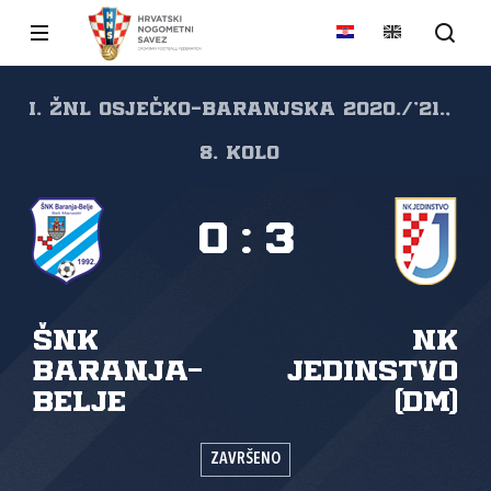
I. ŽNL Osječko-baranjska 2020./'21.,
8. kolo
0
:
3
ŠNK
NK
Baranja-
Jedinstvo
Belje
(DM)
ZAVRŠENO