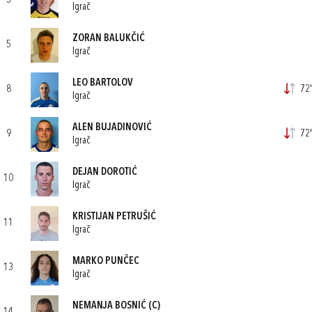
3
Igrač
ZORAN BALUKČIĆ
5
Igrač
LEO BARTOLOV
8
72'
Igrač
ALEN BUJADINOVIĆ
9
72'
Igrač
DEJAN DOROTIĆ
10
Igrač
KRISTIJAN PETRUŠIĆ
11
Igrač
MARKO PUNČEC
13
Igrač
NEMANJA BOSNIĆ
(C)