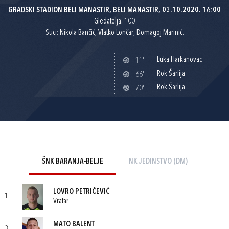
GRADSKI STADION BELI MANASTIR, BELI MANASTIR, 03.10.2020. 16:00
Gledatelja: 100
Suci: Nikola Bančić, Vlatko Lončar, Domagoj Marinić.
Luka Harkanovac
11'
Rok Šarlija
66'
Rok Šarlija
70'
ŠNK BARANJA-BELJE
NK JEDINSTVO (DM)
LOVRO PETRIČEVIĆ
1
Vratar
MATO BALENT