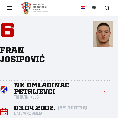
6
Fran
Josipović
NK Omladinac
Petrijevci
TRENUTNI KLUB
03.04.2002.
(24 godine)
DATUM ROĐENJA