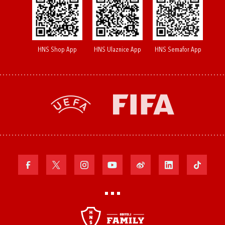
HNS Shop App
HNS Ulaznice App
HNS Semafor App