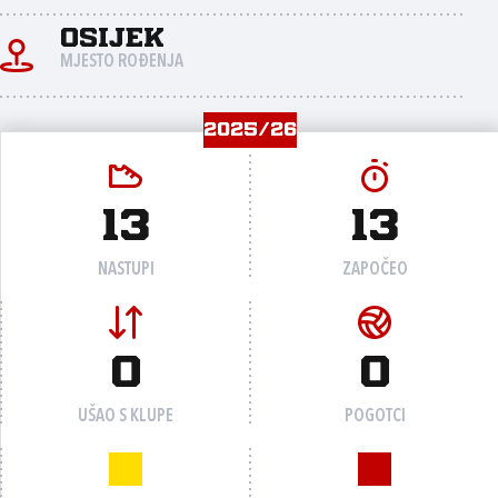
Osijek
MJESTO ROĐENJA
2025/26
13
13
NASTUPI
ZAPOČEO
0
0
UŠAO S KLUPE
POGOTCI