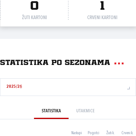
0
1
ŽUTI KARTONI
CRVENI KARTONI
Statistika po sezonama
2025/26
STATISTIKA
UTAKMICE
Nastupi
Pogotci
Žuti k.
Crveni k.