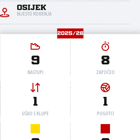
Osijek
MJESTO ROĐENJA
2025/26
9
8
NASTUPI
ZAPOČEO
1
1
UŠAO S KLUPE
POGOTCI