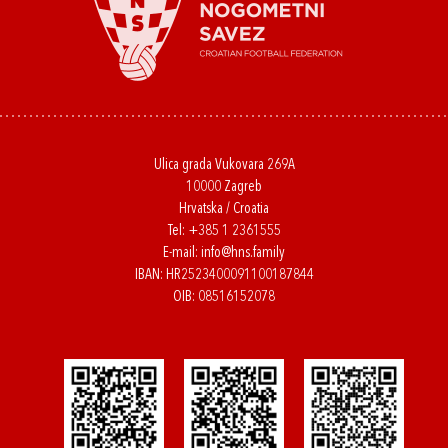
Ulica grada Vukovara 269A
10000 Zagreb
Hrvatska / Croatia
Tel:
+385 1 2361555
E-mail:
info@hns.family
IBAN: HR2523400091100187844
OIB: 08516152078