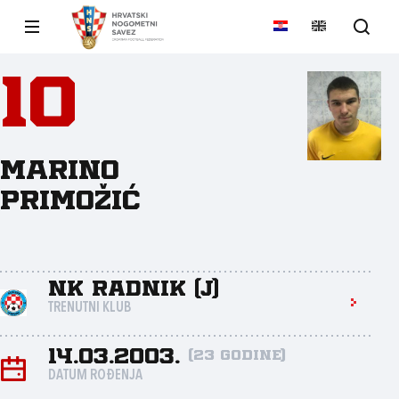
10
Marino
Primožić
NK Radnik (J)
TRENUTNI KLUB
14.03.2003.
(23 godine)
DATUM ROĐENJA