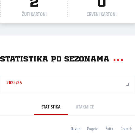
2
0
ŽUTI KARTONI
CRVENI KARTONI
Statistika po sezonama
2025/26
STATISTIKA
UTAKMICE
Nastupi
Pogotci
Žuti k.
Crveni k.