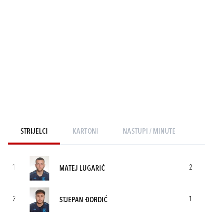
STRIJELCI
KARTONI
NASTUPI / MINUTE
1
2
MATEJ LUGARIĆ
2
1
STJEPAN ĐORDIĆ