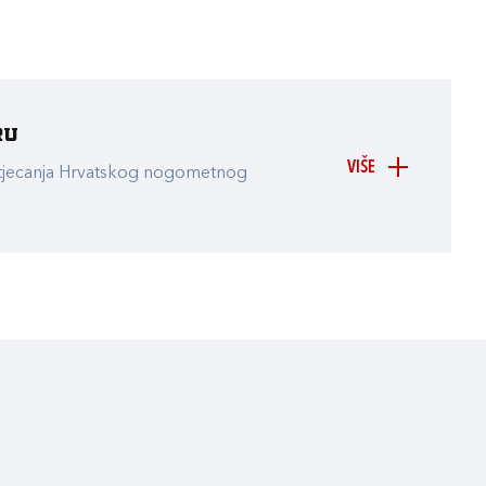
ru
VIŠE
atjecanja Hrvatskog nogometnog