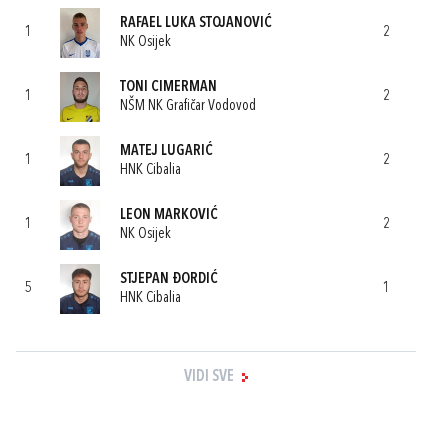
RAFAEL LUKA STOJANOVIĆ
1
2
NK Osijek
TONI CIMERMAN
1
2
NŠM NK Grafičar Vodovod
MATEJ LUGARIĆ
1
2
HNK Cibalia
LEON MARKOVIĆ
1
2
NK Osijek
STJEPAN ĐORDIĆ
5
1
HNK Cibalia
VIDI SVE