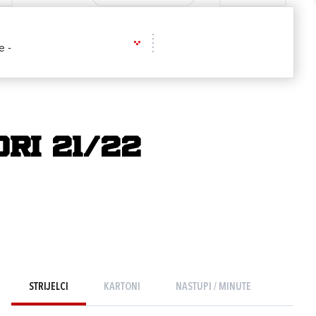
e -
ori 21/22
STRIJELCI
KARTONI
NASTUPI / MINUTE