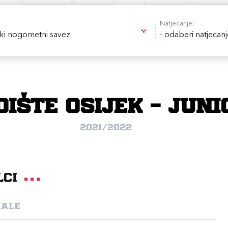
Natjecanje:
ki nogometni savez
- odaberi natjecanj
ište Osijek - juni
2021/2022
lci
nale