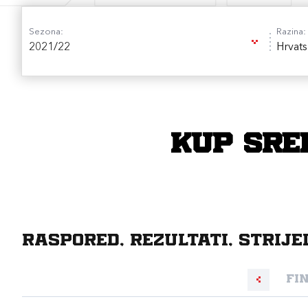
Sezona:
Razina:
2021/22
Hrvats
Kup Sred
Raspored, rezultati, strije
Fi