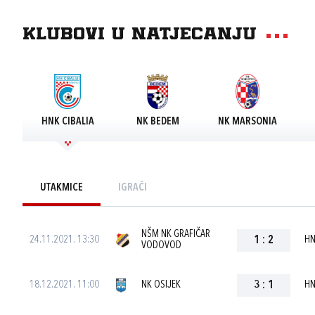
Klubovi u natjecanju
HNK CIBALIA
NK BEDEM
NK MARSONIA
UTAKMICE
IGRAČI
NŠM NK GRAFIČAR
24.11.2021. 13:30
1
:
2
HN
VODOVOD
18.12.2021. 11:00
NK OSIJEK
3
:
1
HN