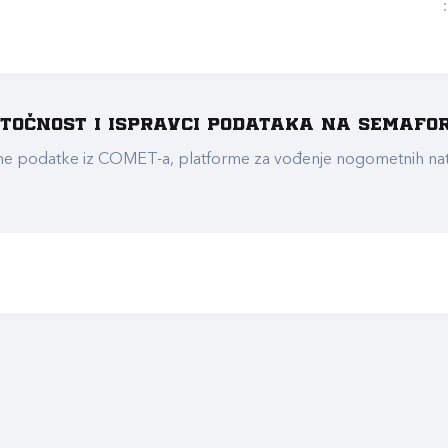
e točnost i ispravci podataka na Semafo
ualne podatke iz COMET-a, platforme za vođenje nogometnih n