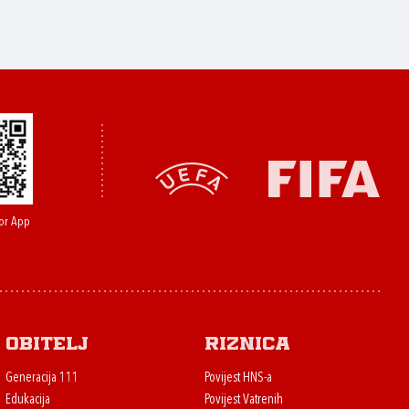
or App
Obitelj
Riznica
Generacija 111
Povijest HNS-a
Edukacija
Povijest Vatrenih