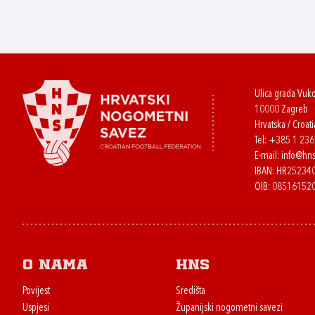
Ulica grada Vuk
10000 Zagreb
Hrvatska / Croati
Tel:
+385 1 23
E-mail:
info@hns
IBAN: HR2523
OIB: 08516152
O nama
HNS
Povijest
Središta
Uspjesi
Županijski nogometni savezi