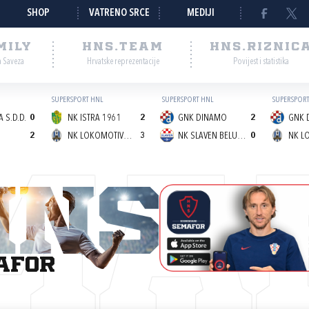
SHOP
VATRENO SRCE
MEDIJI
MILY
HNS.TEAM
HNS.RIZNIC
a Saveza
Hrvatske reprezentacije
Povijest i statistika
SUPERSPORT HNL
SUPERSPORT HNL
SUPERSPORT
 S.D.D.
0
NK ISTRA 1961
2
GNK DINAMO
2
GNK 
2
NK LOKOMOTIVA (Z)
3
NK SLAVEN BELUPO
0
MA
afor