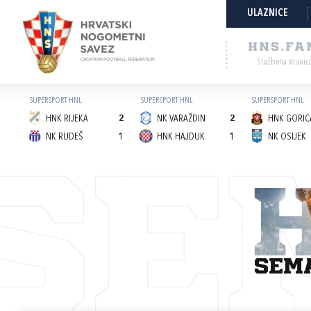
ULAZNICE
HNS.FA
Službena stranic
SUPERSPORT HNL
SUPERSPORT HNL
SUPERSPORT HNL
HNK RIJEKA
2
NK VARAŽDIN
2
HNK GORICA
NK RUDEŠ
1
HNK HAJDUK
1
NK OSIJEK
SE
sem