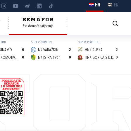
HR
EN
A
SEMAFOR
Sva domaća natjecanja
 HNL
SUPERSPORT HNL
SUPERSPORT HNL
DINAMO
0
NK VARAŽDIN
2
HNK RIJEKA
2
NK LOKOMOTIVA (Z)
0
NK ISTRA 1961
0
HNK GORICA S.D.D.
0
FO