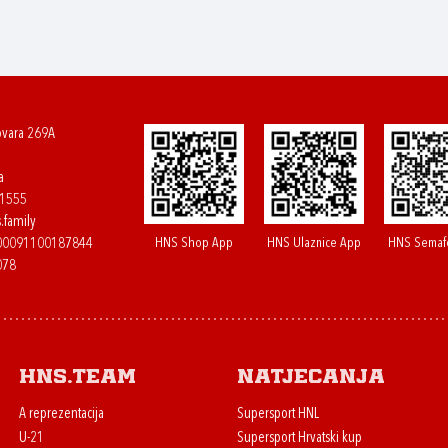
ovara 269A
a
61555
.family
HNS Shop App
HNS Ulaznice App
HNS Semaf
400091100187844
078
HNS.team
Natjecanja
A reprezentacija
Supersport HNL
U-21
Supersport Hrvatski kup