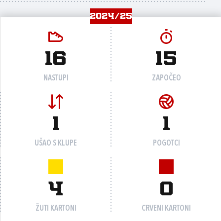
2024/25
16
15
NASTUPI
ZAPOČEO
1
1
UŠAO S KLUPE
POGOTCI
4
0
ŽUTI KARTONI
CRVENI KARTONI