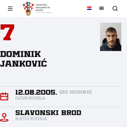
7
Dominik
Janković
12.08.2005.
(20 godina)
DATUM ROĐENJA
Slavonski Brod
MJESTO ROĐENJA