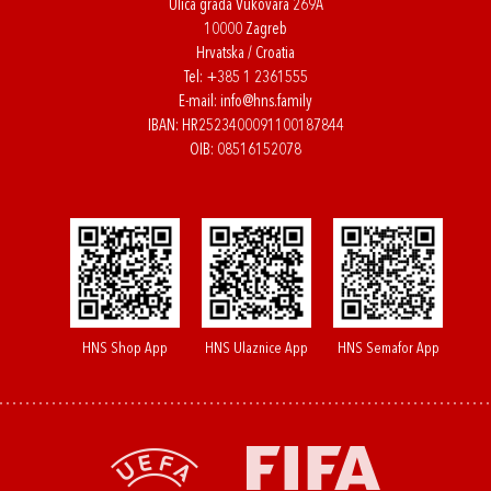
Ulica grada Vukovara 269A
10000 Zagreb
Hrvatska / Croatia
Tel:
+385 1 2361555
E-mail:
info@hns.family
IBAN: HR2523400091100187844
OIB: 08516152078
HNS Shop App
HNS Ulaznice App
HNS Semafor App