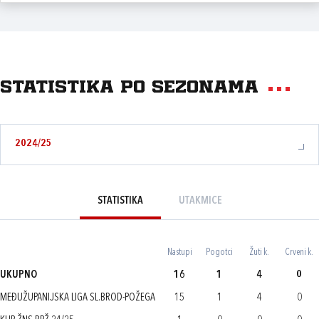
Statistika po sezonama
2024/25
STATISTIKA
UTAKMICE
Nastupi
Pogotci
Žuti k.
Crveni k.
UKUPNO
16
1
4
0
MEĐUŽUPANIJSKA LIGA SL.BROD-POŽEGA
15
1
4
0