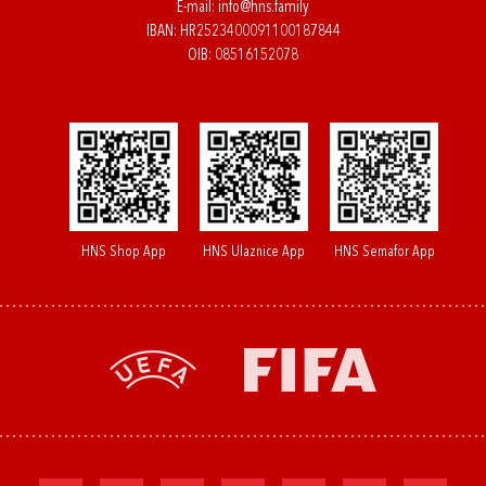
E-mail:
info@hns.family
IBAN: HR2523400091100187844
OIB: 08516152078
HNS Shop App
HNS Ulaznice App
HNS Semafor App