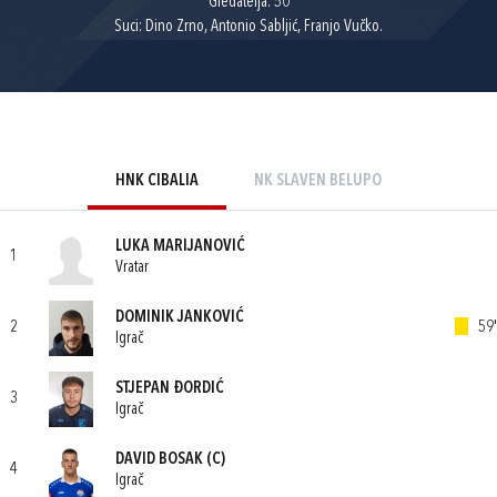
Gledatelja: 50
Suci: Dino Zrno, Antonio Sabljić, Franjo Vučko.
HNK CIBALIA
NK SLAVEN BELUPO
LUKA MARIJANOVIĆ
1
Vratar
DOMINIK JANKOVIĆ
2
59'
Igrač
STJEPAN ĐORDIĆ
3
Igrač
DAVID BOSAK
(C)
4
Igrač