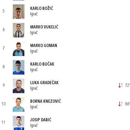
KARLO BOŽIĆ
5
Igrač
MARKO VUKELIĆ
6
Igrač
MARKO GOMAN
7
Igrač
KARLO BUČAK
8
Igrač
LUKA GRADEČAK
9
72'
Igrač
BORNA KNEZOVIĆ
10
86'
Igrač
JOSIP DABIĆ
11
Igrač