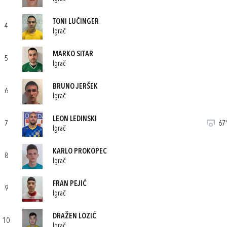
TONI LUČINGER
4
Igrač
MARKO SITAR
5
Igrač
BRUNO JERŠEK
6
Igrač
LEON LEDINSKI
7
67'
Igrač
KARLO PROKOPEC
8
Igrač
FRAN PEJIĆ
9
Igrač
DRAŽEN LOZIĆ
10
Igrač