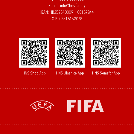
E-mail:
info@hns.family
IBAN: HR2523400091100187844
OIB: 08516152078
HNS Shop App
HNS Ulaznice App
HNS Semafor App