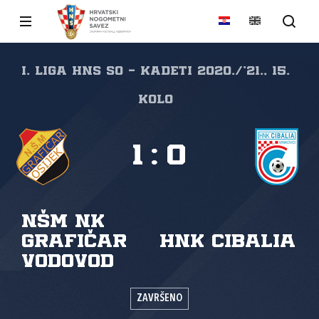
I. liga HNS SO - Kadeti 2020./'21., 15.
kolo
1
:
0
NŠM NK
Grafičar
HNK Cibalia
Vodovod
ZAVRŠENO