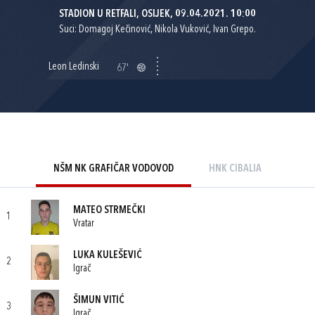
STADION U RETFALI, OSIJEK, 09.04.2021. 10:00
Suci: Domagoj Kečinović, Nikola Vuković, Ivan Grepo.
Leon Ledinski
67'
NŠM NK GRAFIČAR VODOVOD
HNK CIBALIA
MATEO STRMEČKI
1
Vratar
LUKA KULEŠEVIĆ
2
Igrač
ŠIMUN VITIĆ
3
Igrač