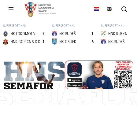
SUPERSPORT HNL
SUPERSPORT HNL
SUPERSPORT HNL
NK LOKOMOTIVA (Z)
3
NK RUDEŠ
1
HNK RIJEKA
HNK GORICA S.D.D.
1
NK OSIJEK
6
NK RUDEŠ
semafor
SEMAFO