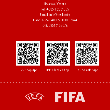
Hrvatska / Croatia
Tel:
+385 1 2361555
E-mail:
info@hns.family
IBAN: HR2523400091100187844
OIB: 08516152078
HNS Shop App
HNS Ulaznice App
HNS Semafor App