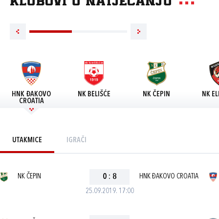
Klubovi u natjecanju
HNK ĐAKOVO
NK BELIŠĆE
NK ČEPIN
NK EL
CROATIA
UTAKMICE
IGRAČI
NK ČEPIN
0
:
8
HNK ĐAKOVO CROATIA
25.09.2019. 17:00