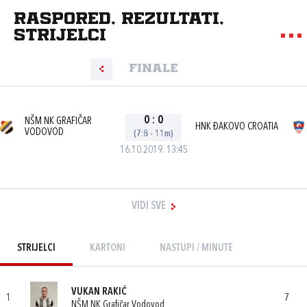
Raspored, rezultati,
strijelci
Finale
0
:
0
NŠM NK GRAFIČAR
HNK ĐAKOVO CROATIA
VODOVOD
(7:8 - 11m)
16.10.2019. 13:45
VIDI SVE
STRIJELCI
KARTONI
NASTUPI / MINUTE
VUKAN RAKIĆ
1
7
NŠM NK Grafičar Vodovod