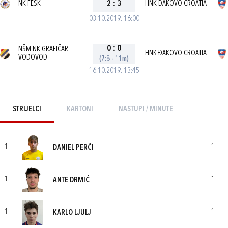
NK FEŠK
2
:
3
HNK ĐAKOVO CROATIA
03.10.2019. 16:00
0
:
0
NŠM NK GRAFIČAR
HNK ĐAKOVO CROATIA
VODOVOD
(7:8 - 11m)
16.10.2019. 13:45
STRIJELCI
KARTONI
NASTUPI / MINUTE
1
1
DANIEL PERČI
1
1
ANTE DRMIĆ
1
1
KARLO LJULJ