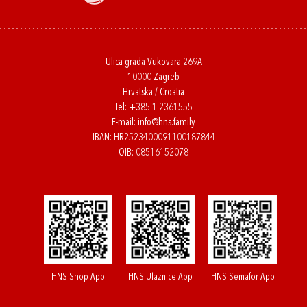
Ulica grada Vukovara 269A
10000 Zagreb
Hrvatska / Croatia
Tel:
+385 1 2361555
E-mail:
info@hns.family
IBAN: HR2523400091100187844
OIB: 08516152078
HNS Shop App
HNS Ulaznice App
HNS Semafor App