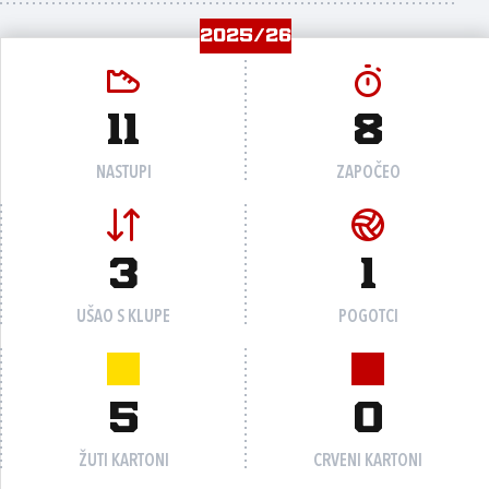
2025/26
11
8
NASTUPI
ZAPOČEO
3
1
UŠAO S KLUPE
POGOTCI
5
0
ŽUTI KARTONI
CRVENI KARTONI