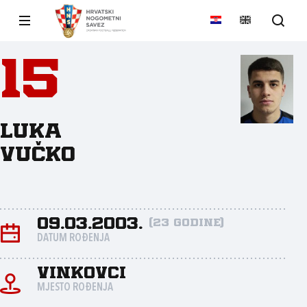
15
Luka
Vučko
09.03.2003.
(23 godine)
DATUM ROĐENJA
Vinkovci
MJESTO ROĐENJA