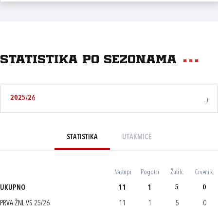
Statistika po sezonama
2025/26
STATISTIKA
UTAKMICE
Nastupi
Pogotci
Žuti k.
Crveni k.
UKUPNO
11
1
5
0
PRVA ŽNL VS 25/26
11
1
5
0