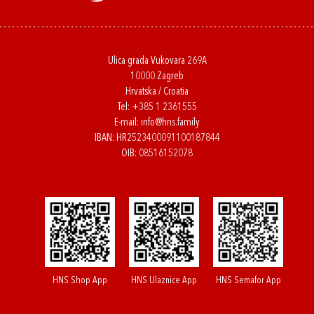
Ulica grada Vukovara 269A
10000 Zagreb
Hrvatska / Croatia
Tel:
+385 1 2361555
E-mail:
info@hns.family
IBAN: HR2523400091100187844
OIB: 08516152078
HNS Shop App
HNS Ulaznice App
HNS Semafor App