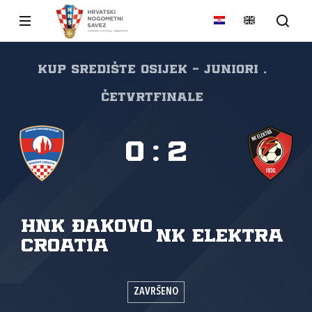
Kup Središte Osijek - juniori ,
Četvrtfinale
0
:
2
HNK Đakovo
NK Elektra
Croatia
ZAVRŠENO