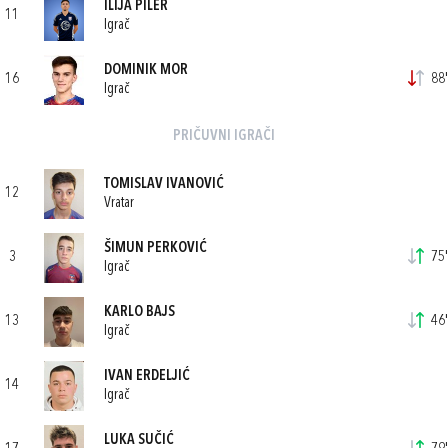
ILIJA PILER
11
Igrač
DOMINIK MOR
16
88'
Igrač
PRIČUVNI IGRAČI
TOMISLAV IVANOVIĆ
12
Vratar
ŠIMUN PERKOVIĆ
3
75'
Igrač
KARLO BAJS
13
46'
Igrač
IVAN ERDELJIĆ
14
Igrač
LUKA SUČIĆ