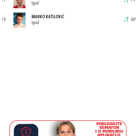
17
79'
Igrač
MARKO KATILOVIĆ
18
88'
Igrač