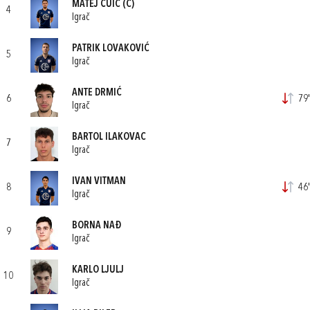
MATEJ ČUIĆ
(C)
4
Igrač
PATRIK LOVAKOVIĆ
5
Igrač
ANTE DRMIĆ
6
79'
Igrač
BARTOL ILAKOVAC
7
Igrač
IVAN VITMAN
8
46'
Igrač
BORNA NAĐ
9
Igrač
KARLO LJULJ
10
Igrač