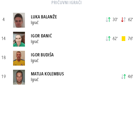
PRIČUVNI IGRAČI
LUKA BALANŽE
4
30'
62'
Igrač
IGOR ĐANIĆ
14
62'
76'
Igrač
IGOR BUDIŠA
18
Igrač
MATIJA KOLEMBUS
19
46'
Igrač