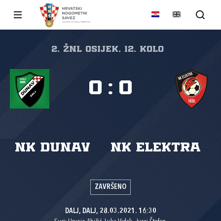
2. ŽNL Osijek, 12. kolo
0
:
0
NK Dunav
NK Elektra
ZAVRŠENO
DALJ, DALJ, 28.03.2021. 16:30