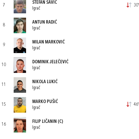
STEFAN SAVIĆ
7
30'
Igrač
ANTUN RADIĆ
8
Igrač
MILAN MARKOVIĆ
9
Igrač
DOMINIK JELEČEVIĆ
10
Igrač
NIKOLA LUKIĆ
11
Igrač
MARKO PUŠIĆ
15
46'
Igrač
FILIP LIČANIN
(C)
16
Igrač