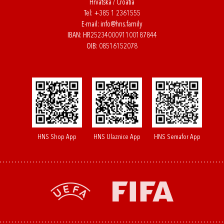
Hrvatska / Croatia
Tel:
+385 1 2361555
E-mail:
info@hns.family
IBAN: HR2523400091100187844
OIB: 08516152078
HNS Shop App
HNS Ulaznice App
HNS Semafor App