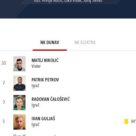
Suci: Hrvoje Abičić, Luka Vidak, Juraj Štefan.
NK DUNAV
NK ELEKTRA
MATEJ NIKOLIĆ
30
Vratar
PATRIK PETROV
2
Igrač
RADOVAN ČALOŠEVIĆ
3
Igrač
IVAN GULJAŠ
5
84'
Igrač