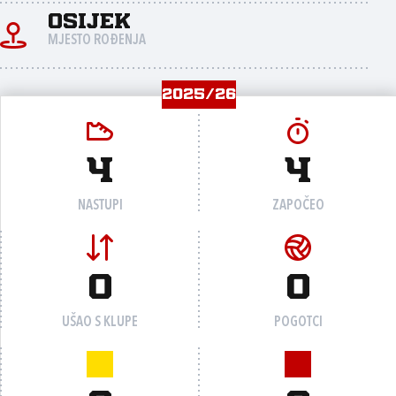
Osijek
MJESTO ROĐENJA
2025/26
4
4
NASTUPI
ZAPOČEO
0
0
UŠAO S KLUPE
POGOTCI