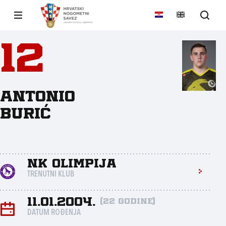
12
Antonio
Burić
NK Olimpija
TRENUTNI KLUB
11.01.2004.
(22 godine)
DATUM ROĐENJA