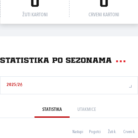
0
0
ŽUTI KARTONI
CRVENI KARTONI
Statistika po sezonama
2025/26
STATISTIKA
UTAKMICE
Nastupi
Pogotci
Žuti k.
Crveni k.