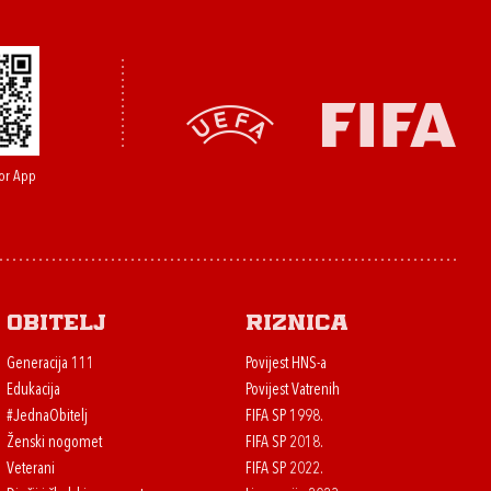
or App
Obitelj
Riznica
Generacija 111
Povijest HNS-a
Edukacija
Povijest Vatrenih
#JednaObitelj
FIFA SP 1998.
Ženski nogomet
FIFA SP 2018.
Veterani
FIFA SP 2022.