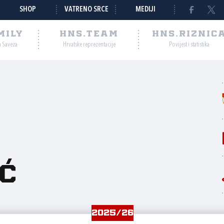
SHOP
VATRENO SRCE
MEDIJI
MILY
HNS.TEAM
HNS.RIZNIC
a Saveza
Hrvatske reprezentacije
Povijest i statistika
ć
2025/26