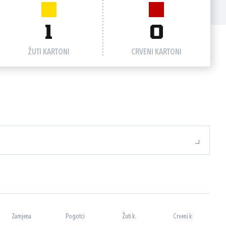
1
0
ŽUTI KARTONI
CRVENI KARTONI
Zamjena
Pogotci
Žuti k.
Crveni k.