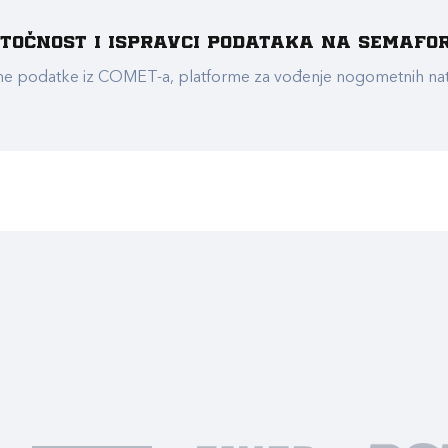
e točnost i ispravci podataka na Semafo
ualne podatke iz COMET-a, platforme za vođenje nogometnih n