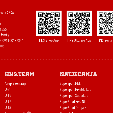
ovara 269A
a
61555
.family
HNS Shop App
HNS Ulaznice App
HNS Semaf
400091100187844
078
HNS.team
Natjecanja
A reprezentacija
Supersport HNL
U-21
Supersport Hrvatski kup
U-19
Supersport Superkup
U-17
SuperSport Prva NL
U-15
SuperSport Druga NL