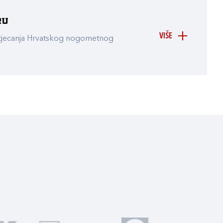
ru
VIŠE
atjecanja Hrvatskog nogometnog