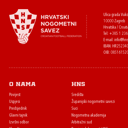
Ulica grada Vuk
10000 Zagreb
Hrvatska / Croati
Tel:
+385 1 23
E-mail:
info@hns
IBAN: HR2523
OIB: 08516152
O nama
HNS
Povijest
Središta
Uspjesi
Županijski nogometni savezi
Predsjednik
Suci
Glavni tajnik
Nogometna akademija
Izvršni odbor
Arbitražni sud