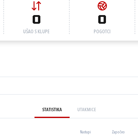
0
0
UŠAO S KLUPE
POGOTCI
STATISTIKA
UTAKMICE
Nastupi
Započeo