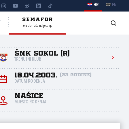
HR
EN
A
SEMAFOR
Sva domaća natjecanja
ŠNK Sokol (R)
TRENUTNI KLUB
18.04.2003.
(23 godine)
DATUM ROĐENJA
Našice
MJESTO ROĐENJA