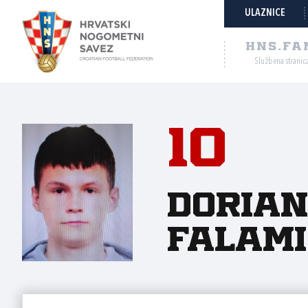
ULAZNICE
HNS.FA
Službena stranic
10
Dorian
Falami