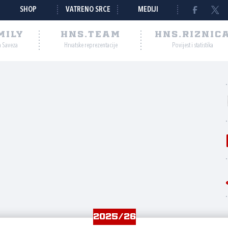
SHOP
VATRENO SRCE
MEDIJI
MILY
HNS.TEAM
HNS.RIZNIC
a Saveza
Hrvatske reprezentacije
Povijest i statistika
2025/26