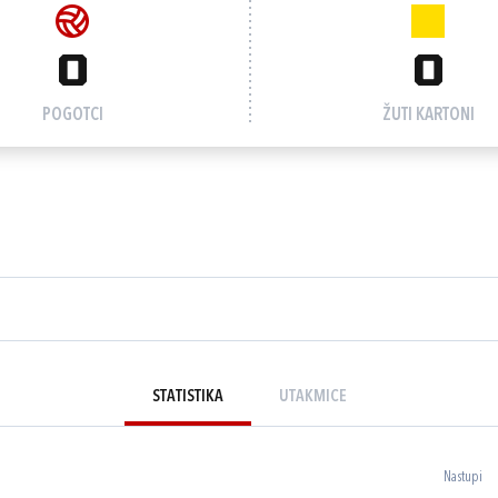
0
0
POGOTCI
ŽUTI KARTONI
STATISTIKA
UTAKMICE
Nastupi