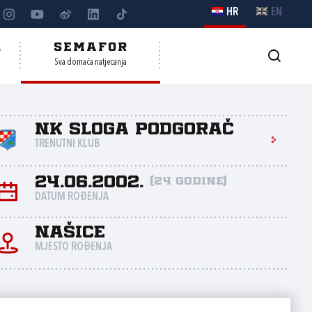
HR
EN
A
SEMAFOR
Sva domaća natjecanja
NK Sloga Podgorač
TRENUTNI KLUB
24.06.2002.
(24 godine)
DATUM ROĐENJA
Našice
MJESTO ROĐENJA