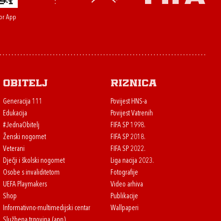
or App
Obitelj
Riznica
Generacija 111
Povijest HNS-a
Edukacija
Povijest Vatrenih
#JednaObitelj
FIFA SP 1998.
Ženski nogomet
FIFA SP 2018.
Veterani
FIFA SP 2022.
Dječji i školski nogomet
Liga nacija 2023.
Osobe s invaliditetom
Fotografije
UEFA Playmakers
Video arhiva
Shop
Publikacije
Informativno-multimedijski centar
Wallpaperi
Službena trgovina (app)