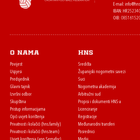
E-mail:
info@hns
IBAN: HR2523
OIB: 08516152
O nama
HNS
Povijest
Središta
Uspjesi
Županijski nogometni savezi
Predsjednik
Suci
Glavni tajnik
Nogometna akademija
Izvršni odbor
Arbitražni sud
Skupština
Propisi i dokumenti HNS-a
Pristup informacijama
Licenciranje
Opći uvjeti korištenja
Registracije
Privatnost i kolačići (hns.family)
Međunarodni transferi
Privatnost i kolačići (hns.team)
Posrednici
Uvjeti korištenja (app Semafor)
Mediji