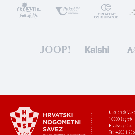
Ulica grada Vuk
10000 Zagreb
Hrvatska / Croati
Tel:
+385 1 23