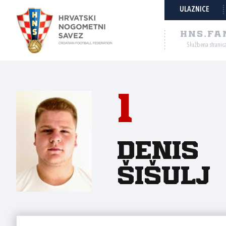
ULAZNICE
HNS.FA
Službena stranic
1
Denis
Šišulj