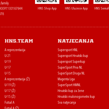
.family
HNS Shop App
HNS Ulaznice App
HNS Semaf
400091100187844
078
HNS.team
Natjecanja
A reprezentacija
Supersport HNL
U-21
Supersport Hrvatski kup
U-19
Supersport Superkup
U-17
SuperSport Prva NL
U-15
SuperSport Druga NL
A reprezentacija (Ž)
Magenta Liga
U-19 (Ž)
SuperSport HMNL
U-17 (Ž)
Hrvatski kup za žene
U-15 (Ž)
Hrvatski malonogometni kup
Futsal A
Sva natjecanja
Futsal A (Ž)