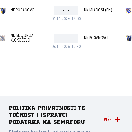
NK POGANOVCI
-
:
-
NK MLADOST (BN)
01.11.2026. 14:00
NK SLAVONIJA
-
:
-
NK POGANOVCI
KLOKOČEVCI
08.11.2026. 13:30
Politika privatnosti te
točnost i ispravci
VIŠE
podataka na Semaforu