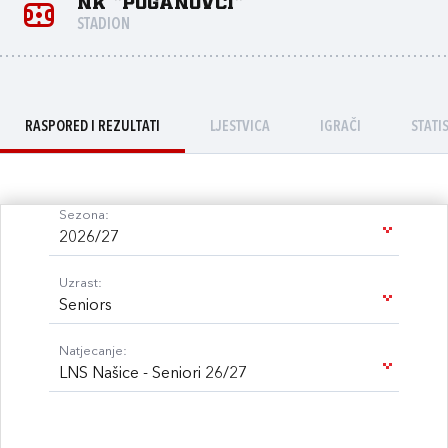
NK "Poganovci"
STADION
RASPORED I REZULTATI
LJESTVICA
IGRAČI
STATI
Sezona:
2026/27
Uzrast:
Seniors
Natjecanje:
LNS Našice - Seniori 26/27