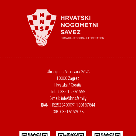
Ulica grada Vukovara 269A
10000 Zagreb
Hrvatska / Croatia
Tel:
+385 1 2361555
E-mail:
info@hns.family
IBAN: HR2523400091100187844
OIB: 08516152078