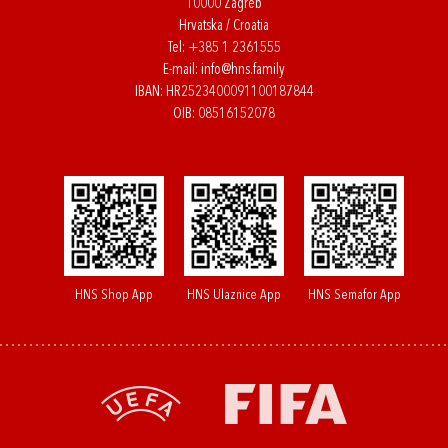
10000 Zagreb
Hrvatska / Croatia
Tel:
+385 1 2361555
E-mail:
info@hns.family
IBAN: HR2523400091100187844
OIB: 08516152078
HNS Shop App
HNS Ulaznice App
HNS Semafor App