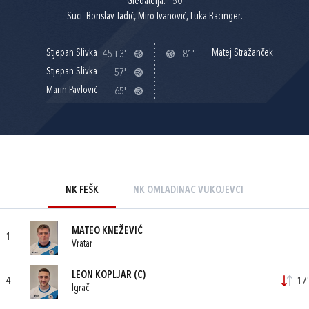
Gledatelja: 150
Suci: Borislav Tadić, Miro Ivanović, Luka Bacinger.
Stjepan Slivka
Matej Stražanček
45+3'
81'
Stjepan Slivka
57'
Marin Pavlović
65'
NK FEŠK
NK OMLADINAC VUKOJEVCI
MATEO KNEŽEVIĆ
1
Vratar
LEON KOPLJAR
(C)
4
17'
Igrač