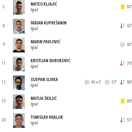
MATEO KLJAJIĆ
5
87'
Igrač
FABIAN KUPREŠANIN
8
82'
Igrač
MARIN PAVLOVIĆ
9
65'
Igrač
KRISTIJAN ĐUROKOVIĆ
11
76'
Igrač
STJEPAN SLIVKA
13
45+3'
57'
88'
Igrač
MATIJA ŠKILJIĆ
19
80'
Igrač
TOMISLAV KRALJIK
20
55'
Igrač