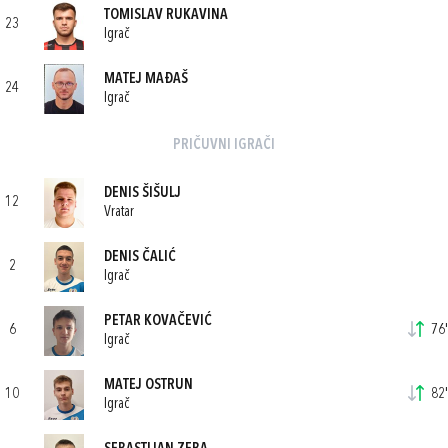
TOMISLAV RUKAVINA
23
Igrač
MATEJ MAĐAŠ
24
Igrač
PRIČUVNI IGRAČI
DENIS ŠIŠULJ
12
Vratar
DENIS ČALIĆ
2
Igrač
PETAR KOVAČEVIĆ
6
76'
Igrač
MATEJ OSTRUN
10
82'
Igrač