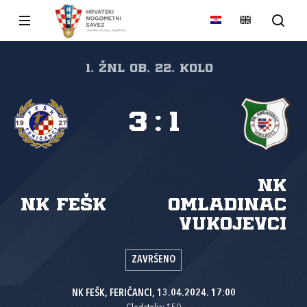
1. ŽNL OB, 22. kolo
3
:
1
NK
NK FEŠK
Omladinac
Vukojevci
ZAVRŠENO
NK FEŠK, FERIČANCI, 13.04.2024. 17:00