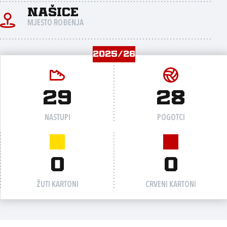
Našice
MJESTO ROĐENJA
2025/26
29
28
NASTUPI
POGOTCI
0
0
ŽUTI KARTONI
CRVENI KARTONI