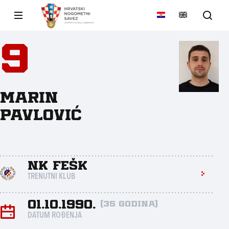
9
Marin
Pavlović
NK FEŠK
TRENUTNI KLUB
01.10.1990.
(35 godina)
DATUM ROĐENJA