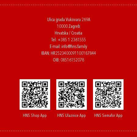
Ulica grada Vukovara 269A
10000 Zagreb
Hrvatska / Croatia
Tel:
+385 1 2361555
E-mail:
info@hns.family
IBAN: HR2523400091100187844
OIB: 08516152078
HNS Shop App
HNS Ulaznice App
HNS Semafor App