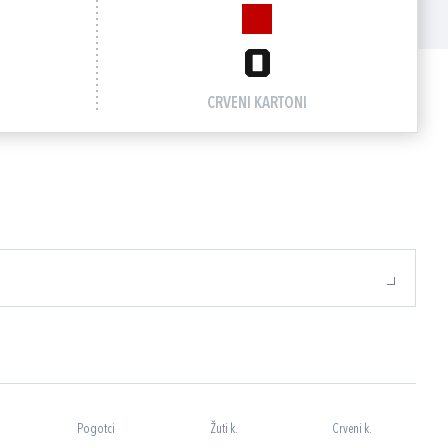
0
CRVENI KARTONI
Pogotci
Žuti k.
Crveni k.