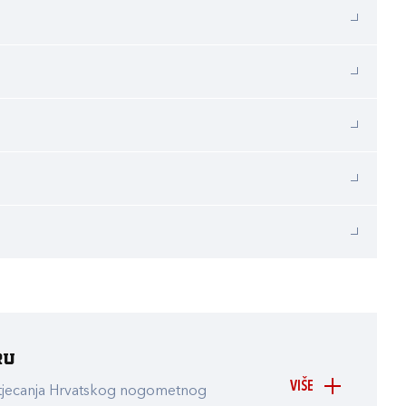
ru
VIŠE
atjecanja Hrvatskog nogometnog