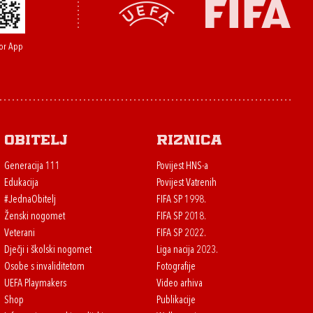
or App
Obitelj
Riznica
Generacija 111
Povijest HNS-a
Edukacija
Povijest Vatrenih
#JednaObitelj
FIFA SP 1998.
Ženski nogomet
FIFA SP 2018.
Veterani
FIFA SP 2022.
Dječji i školski nogomet
Liga nacija 2023.
Osobe s invaliditetom
Fotografije
UEFA Playmakers
Video arhiva
Shop
Publikacije