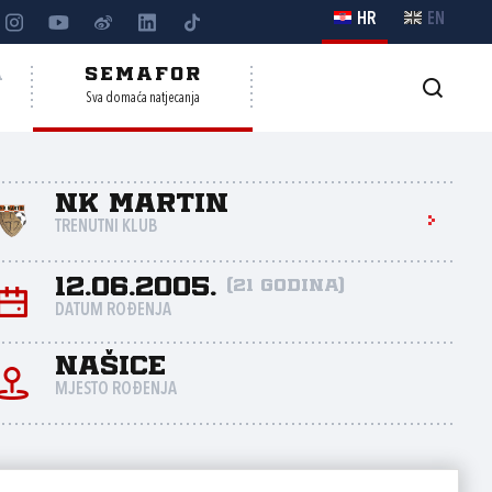
HR
EN
A
SEMAFOR
Sva domaća natjecanja
NK Martin
TRENUTNI KLUB
12.06.2005.
(21 godina)
DATUM ROĐENJA
Našice
MJESTO ROĐENJA