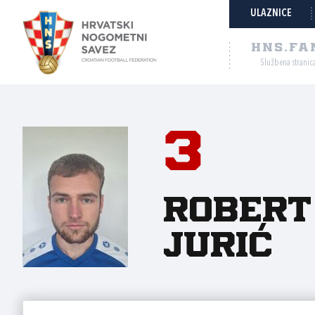
ULAZNICE
HNS.FA
Službena stranic
3
Robert
Jurić