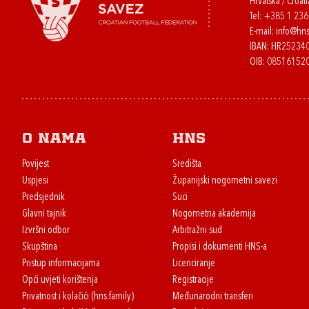
Hrvatska / Croati
Tel:
+385 1 23
E-mail:
info@hns
IBAN: HR2523
OIB: 08516152
O nama
HNS
Povijest
Središta
Uspjesi
Županijski nogometni savezi
Predsjednik
Suci
Glavni tajnik
Nogometna akademija
Izvršni odbor
Arbitražni sud
Skupština
Propisi i dokumenti HNS-a
Pristup informacijama
Licenciranje
Opći uvjeti korištenja
Registracije
Privatnost i kolačići (hns.family)
Međunarodni transferi