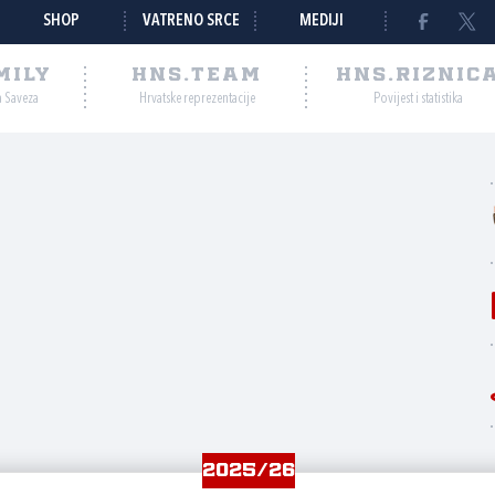
SHOP
VATRENO SRCE
MEDIJI
MILY
HNS.TEAM
HNS.RIZNIC
a Saveza
Hrvatske reprezentacije
Povijest i statistika
2025/26