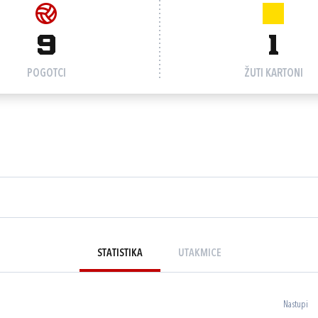
9
1
POGOTCI
ŽUTI KARTONI
STATISTIKA
UTAKMICE
Nastupi