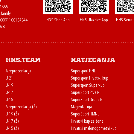
a
61555
.family
HNS Shop App
HNS Ulaznice App
HNS Semaf
400091100187844
078
HNS.team
Natjecanja
A reprezentacija
Supersport HNL
U-21
Supersport Hrvatski kup
U-19
Supersport Superkup
U-17
SuperSport Prva NL
U-15
SuperSport Druga NL
A reprezentacija (Ž)
Magenta Liga
U-19 (Ž)
SuperSport HMNL
U-17 (Ž)
Hrvatski kup za žene
U-15 (Ž)
Hrvatski malonogometni kup