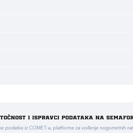
e točnost i ispravci podataka na Semafo
ualne podatke iz COMET-a, platforme za vođenje nogometnih n