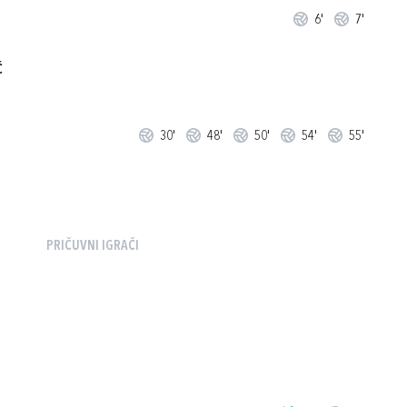
6'
7'
Ć
30'
48'
50'
54'
55'
PRIČUVNI IGRAČI