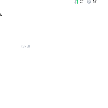
32'
46'
IN
TRENER