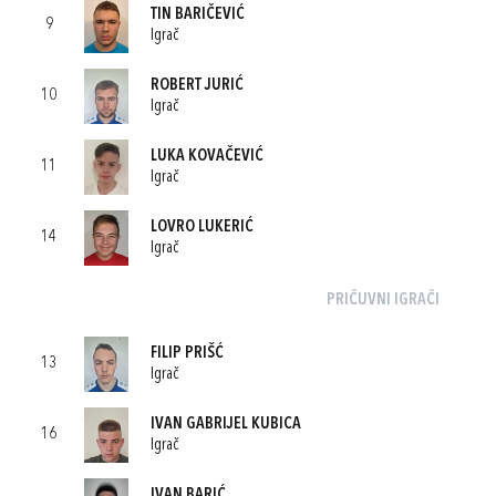
TIN BARIČEVIĆ
9
Igrač
ROBERT JURIĆ
10
Igrač
LUKA KOVAČEVIĆ
11
Igrač
LOVRO LUKERIĆ
14
Igrač
PRIČUVNI IGRAČI
FILIP PRIŠĆ
13
Igrač
IVAN GABRIJEL KUBICA
16
Igrač
IVAN BARIĆ