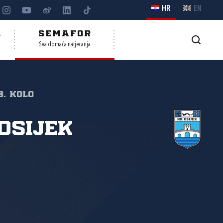
HR
EN
A
SEMAFOR
Sva domaća natjecanja
8. kolo
Osijek