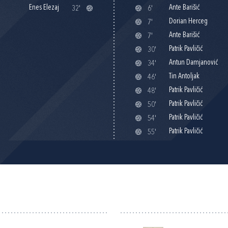
Enes Elezaj
Ante Barišić
32'
6'
Dorian Herceg
7'
Ante Barišić
7'
Patrik Pavličić
30'
Antun Damjanović
34'
Tin Antoljak
46'
Patrik Pavličić
48'
Patrik Pavličić
50'
Patrik Pavličić
54'
Patrik Pavličić
55'