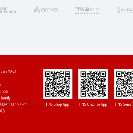
ovara 269A
a
61555
.family
HNS Shop App
HNS Ulaznice App
HNS Semaf
400091100187844
078