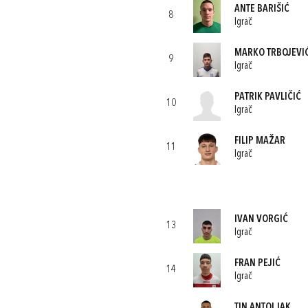
ANTE BARIŠIĆ
8
Igrač
MARKO TRBOJEVI
9
Igrač
PATRIK PAVLIČIĆ
10
Igrač
FILIP MAŽAR
11
Igrač
IVAN VORGIĆ
13
Igrač
FRAN PEJIĆ
14
Igrač
TIN ANTOLJAK