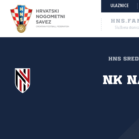
ULAZNICE
HNS.FA
Službena stranic
HNS Sredi
NK N