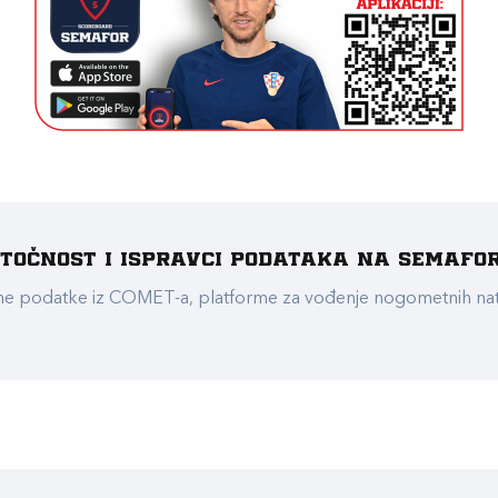
e točnost i ispravci podataka na Semafo
ualne podatke iz COMET-a, platforme za vođenje nogometnih n