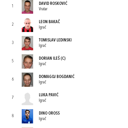
DAVID ROSKOVIĆ
1
Vratar
LEON BAKAČ
2
Igrač
TOMISLAV LEDINSKI
3
Igrač
DORIAN ILEŠ
(C)
5
Igrač
DOMAGOJ BOGDANIĆ
6
Igrač
LUKA PAVIĆ
7
Igrač
DINO OROSS
8
Igrač