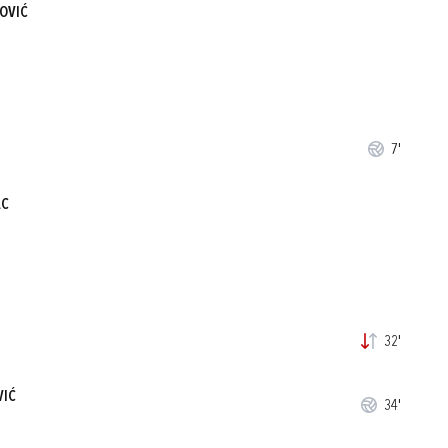
OVIĆ
7'
AC
32'
VIĆ
34'