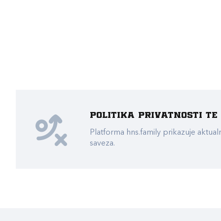
Politika privatnosti t
Platforma hns.family prikazuje akt
saveza.