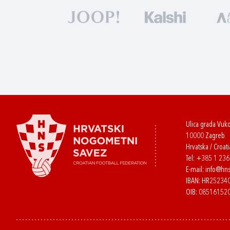
Ulica grada Vuk
10000 Zagreb
Hrvatska / Croati
Tel:
+385 1 23
E-mail:
info@hns
IBAN: HR2523
OIB: 08516152