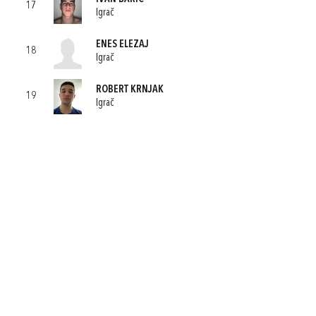
17
Igrač
ENES ELEZAJ
18
Igrač
ROBERT KRNJAK
19
Igrač