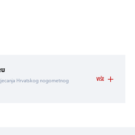
ru
VIŠE
atjecanja Hrvatskog nogometnog