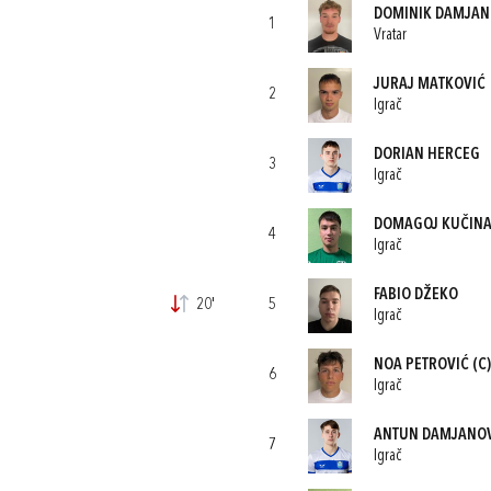
DOMINIK DAMJAN
1
Vratar
JURAJ MATKOVIĆ
2
Igrač
DORIAN HERCEG
3
Igrač
DOMAGOJ KUČIN
4
Igrač
FABIO DŽEKO
20'
5
Igrač
NOA PETROVIĆ
(C)
6
Igrač
ANTUN DAMJANO
7
Igrač