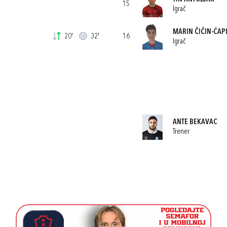
15
Igrač
MARIN ČIČIN-ĆAP
20'
32'
16
Igrač
ANTE BEKAVAC
Trener