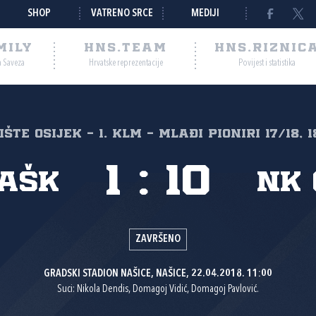
SHOP
VATRENO SRCE
MEDIJI
MILY
HNS.TEAM
HNS.RIZNIC
a Saveza
Hrvatske reprezentacije
Povijest i statistika
šte Osijek - 1. KLM - Mlađi pioniri 17/18, 1
1
:
10
AŠK
NK 
ZAVRŠENO
GRADSKI STADION NAŠICE, NAŠICE, 22.04.2018. 11:00
Suci: Nikola Dendis, Domagoj Vidić, Domagoj Pavlović.