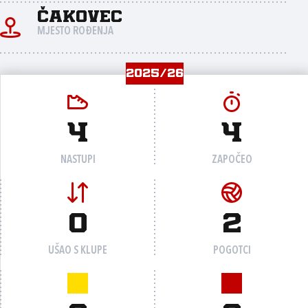
Čakovec
MJESTO ROĐENJA
2025/26
4
4
NASTUPI
ZAPOČEO
0
2
UŠAO S KLUPE
POGOTCI