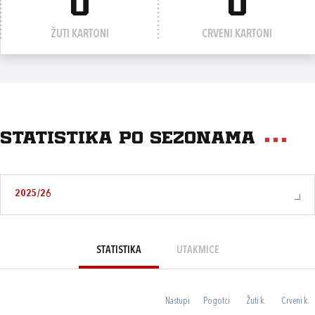
0
0
ŽUTI KARTONI
CRVENI KARTONI
Statistika po sezonama
2025/26
STATISTIKA
UTAKMICE
Nastupi
Pogotci
Žuti k.
Crveni k.