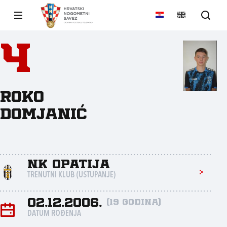
4
Roko
Domjanić
NK Opatija
TRENUTNI KLUB (USTUPANJE)
02.12.2006.
(19 godina)
DATUM ROĐENJA