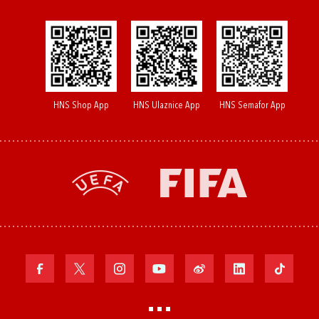
HNS Shop App
HNS Ulaznice App
HNS Semafor App