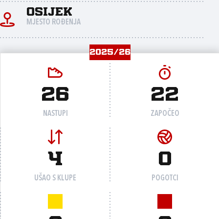
Osijek
MJESTO ROĐENJA
2025/26
26
22
NASTUPI
ZAPOČEO
4
0
UŠAO S KLUPE
POGOTCI