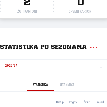
2
0
ŽUTI KARTONI
CRVENI KARTONI
Statistika po sezonama
2025/26
STATISTIKA
UTAKMICE
Nastupi
Pogotci
Žuti k.
Crveni k.