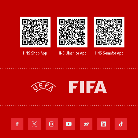
HNS Shop App
HNS Ulaznice App
HNS Semafor App