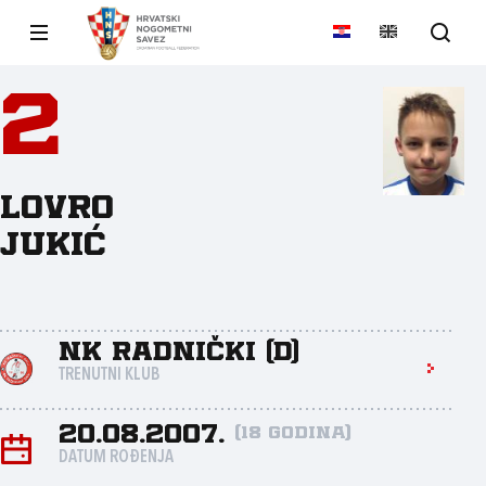
2
Lovro
Jukić
NK Radnički (D)
TRENUTNI KLUB
20.08.2007.
(18 godina)
DATUM ROĐENJA