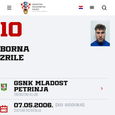
10
Borna
Zrile
GSNK Mladost
Petrinja
TRENUTNI KLUB
07.05.2006.
(20 godina)
DATUM ROĐENJA