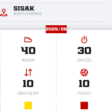
Sisak
MJESTO ROĐENJA
2025/26
40
30
NASTUPI
ZAPOČEO
10
10
UŠAO S KLUPE
POGOTCI