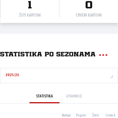
1
0
ŽUTI KARTONI
CRVENI KARTONI
Statistika po sezonama
2025/26
STATISTIKA
UTAKMICE
Nastupi
Pogotci
Žuti k.
Crveni k.