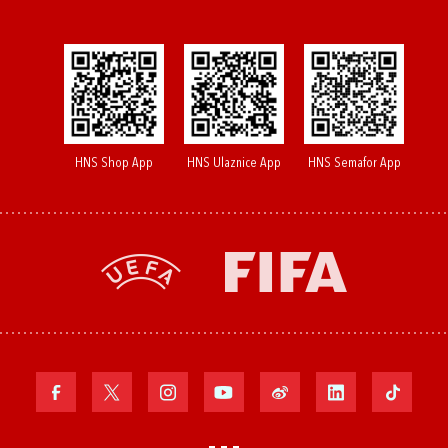
HNS Shop App
HNS Ulaznice App
HNS Semafor App