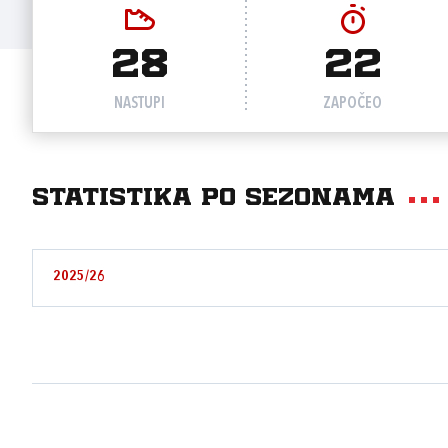
28
22
NASTUPI
ZAPOČEO
Statistika po sezonama
2025/26