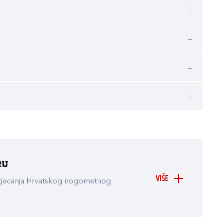
ru
VIŠE
atjecanja Hrvatskog nogometnog