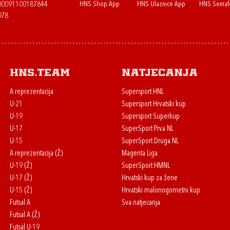
HNS Shop App
HNS Ulaznice App
HNS Semaf
400091100187844
078
HNS.team
Natjecanja
A reprezentacija
Supersport HNL
U-21
Supersport Hrvatski kup
U-19
Supersport Superkup
U-17
SuperSport Prva NL
U-15
SuperSport Druga NL
A reprezentacija (Ž)
Magenta Liga
U-19 (Ž)
SuperSport HMNL
U-17 (Ž)
Hrvatski kup za žene
U-15 (Ž)
Hrvatski malonogometni kup
Futsal A
Sva natjecanja
Futsal A (Ž)
Futsal U-19