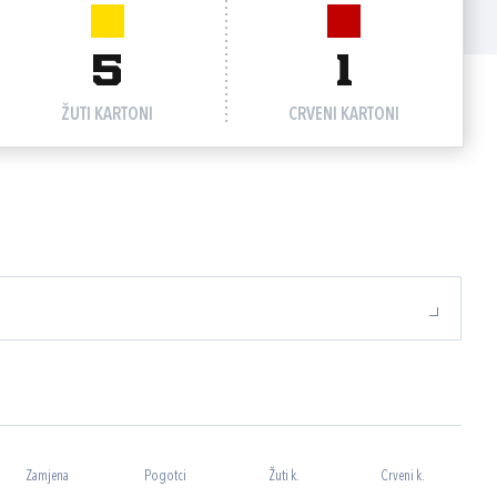
5
1
ŽUTI KARTONI
CRVENI KARTONI
Zamjena
Pogotci
Žuti k.
Crveni k.