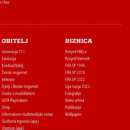
or App
Obitelj
Riznica
Generacija 111
Povijest HNS-a
Edukacija
Povijest Vatrenih
#JednaObitelj
FIFA SP 1998.
Ženski nogomet
FIFA SP 2018.
Veterani
FIFA SP 2022.
Dječji i školski nogomet
Liga nacija 2023.
Osobe s invaliditetom
Fotografije
UEFA Playmakers
Video arhiva
Shop
Publikacije
Informativno-multimedijski centar
Wallpaperi
Službena trgovina (app)
Ulaznice (app)