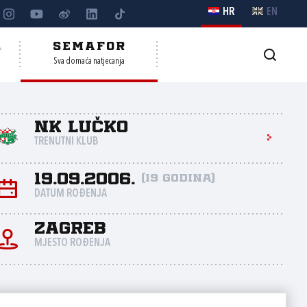
HR
EN
A
SEMAFOR
Sva domaća natjecanja
NK Lučko
TRENUTNI KLUB
19.09.2006.
(19 godina)
DATUM ROĐENJA
Zagreb
MJESTO ROĐENJA