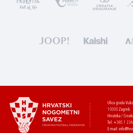
Ulica grada Vuk
10000 Zagreb
Hrvatska / Croati
Tel:
+385 1 23
E-mail:
info@hns