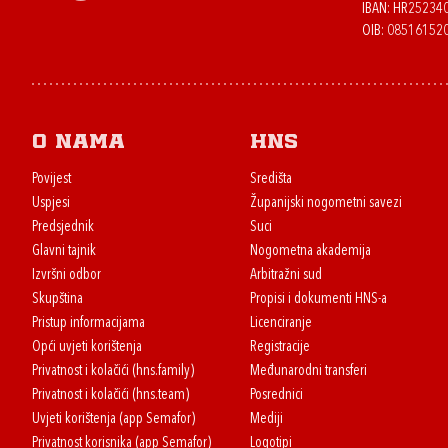
IBAN: HR2523
OIB: 08516152
O nama
HNS
Povijest
Središta
Uspjesi
Županijski nogometni savezi
Predsjednik
Suci
Glavni tajnik
Nogometna akademija
Izvršni odbor
Arbitražni sud
Skupština
Propisi i dokumenti HNS-a
Pristup informacijama
Licenciranje
Opći uvjeti korištenja
Registracije
Privatnost i kolačići (hns.family)
Međunarodni transferi
Privatnost i kolačići (hns.team)
Posrednici
Uvjeti korištenja (app Semafor)
Mediji
Privatnost korisnika (app Semafor)
Logotipi