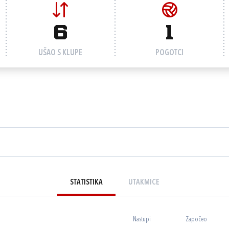
6
1
UŠAO S KLUPE
POGOTCI
STATISTIKA
UTAKMICE
Nastupi
Započeo