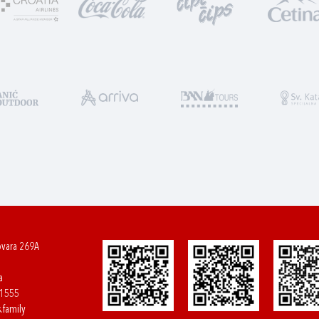
ovara 269A
a
61555
.family