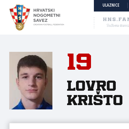
ULAZNICE
HNS.FA
Službena stranic
19
Lovro
Krišto