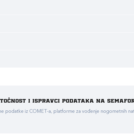
e točnost i ispravci podataka na Semafo
ualne podatke iz COMET-a, platforme za vođenje nogometnih n