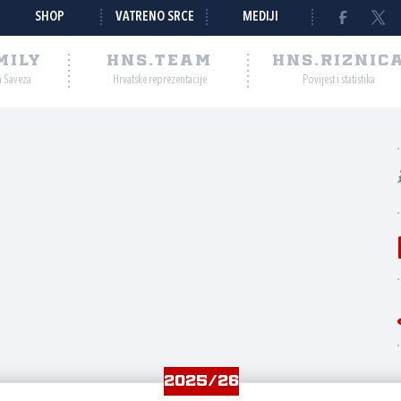
SHOP
VATRENO SRCE
MEDIJI
MILY
HNS.TEAM
HNS.RIZNIC
a Saveza
Hrvatske reprezentacije
Povijest i statistika
2025/26