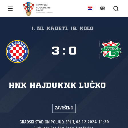
1. NL kadeti, 16. kolo
3
:
0
HNK Hajduk
NK Lučko
ZAVRŠENO
GRADSKI STADION POLJUD, SPLIT, 08.12.2024. 11:30