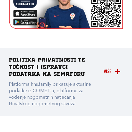
Politika privatnosti te
točnost i ispravci
VIŠE
podataka na Semaforu
Platforma hns.family prikazuje aktualne
podatke iz COMET-a, platforme za
vođenje nogometnih natjecanja
Hrvatskog nogometnog saveza.