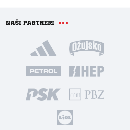
Naši partneri