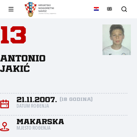
13
Antonio
Jakić
21.11.2007.
(18 godina)
DATUM ROĐENJA
Makarska
MJESTO ROĐENJA