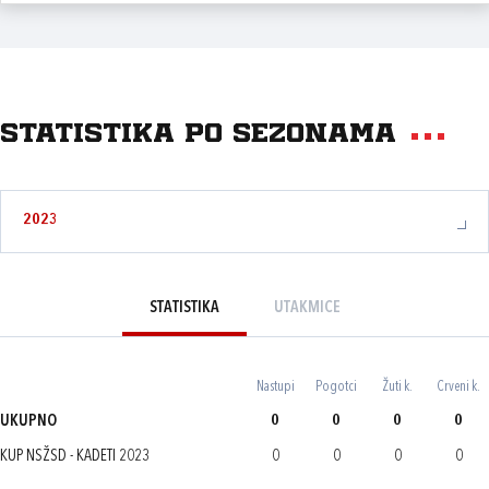
Statistika po sezonama
2023
STATISTIKA
UTAKMICE
Nastupi
Pogotci
Žuti k.
Crveni k.
UKUPNO
0
0
0
0
KUP NSŽSD - KADETI 2023
0
0
0
0