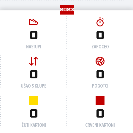
2023
0
0
NASTUPI
ZAPOČEO
0
0
UŠAO S KLUPE
POGOTCI
0
0
ŽUTI KARTONI
CRVENI KARTONI