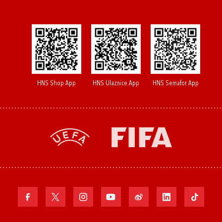
HNS Shop App
HNS Ulaznice App
HNS Semafor App