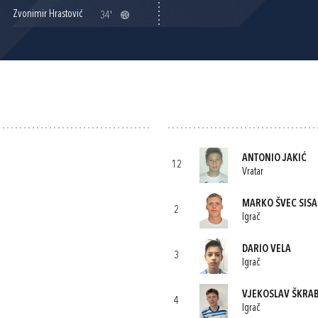
Zvonimir Hrastović
34'
ANTONIO JAKIĆ
12
Vratar
MARKO ŠVEC SISA
2
Igrač
DARIO VELA
3
Igrač
VJEKOSLAV ŠKRAB
4
Igrač