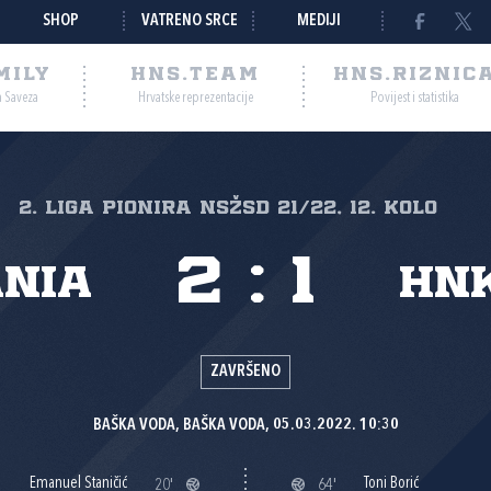
SHOP
VATRENO SRCE
MEDIJI
MILY
HNS.TEAM
HNS.RIZNIC
a Saveza
Hrvatske reprezentacije
Povijest i statistika
2. liga pionira NSŽSD 21/22, 12. kolo
2
:
1
ania
HNK
ZAVRŠENO
BAŠKA VODA, BAŠKA VODA, 05.03.2022. 10:30
Emanuel Staničić
Toni Borić
20'
64'