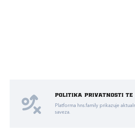
Politika privatnosti t
Platforma hns.family prikazuje akt
saveza.