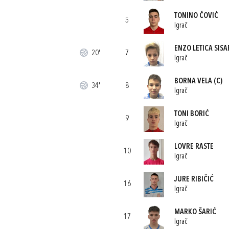
TONINO ČOVIĆ
5
Igrač
ENZO LETICA SISA
20'
7
Igrač
BORNA VELA
(C)
34'
8
Igrač
TONI BORIĆ
9
Igrač
LOVRE RASTE
10
Igrač
JURE RIBIČIĆ
16
Igrač
MARKO ŠARIĆ
17
Igrač