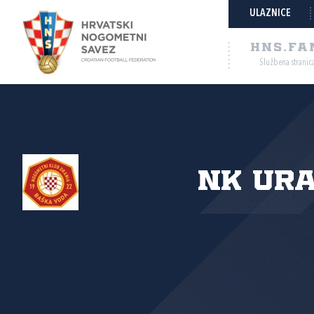
ULAZNICE
HNS.FA
Službena stranic
NK Ur