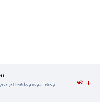
ru
VIŠE
atjecanja Hrvatskog nogometnog