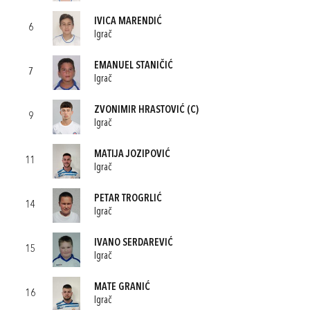
IVICA MARENDIĆ
6
Igrač
EMANUEL STANIČIĆ
7
Igrač
ZVONIMIR HRASTOVIĆ
(C)
9
Igrač
MATIJA JOZIPOVIĆ
11
Igrač
PETAR TROGRLIĆ
14
Igrač
IVANO SERDAREVIĆ
15
Igrač
MATE GRANIĆ
16
Igrač