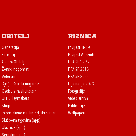
Obitelj
Riznica
Generacija 111
Povijest HNS-a
Edukacija
Povijest Vatrenih
#JednaObitelj
FIFA SP 1998.
Ženski nogomet
FIFA SP 2018.
Veterani
FIFA SP 2022.
Dječji i školski nogomet
Liga nacija 2023.
Osobe s invaliditetom
Fotografije
UEFA Playmakers
Video arhiva
Shop
Publikacije
Informativno-multimedijski centar
Wallpaperi
Službena trgovina (app)
Ulaznice (app)
Semafor (app)