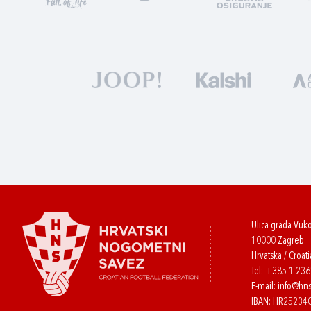
Ulica grada Vuk
10000 Zagreb
Hrvatska / Croati
Tel:
+385 1 23
E-mail:
info@hns
IBAN: HR2523