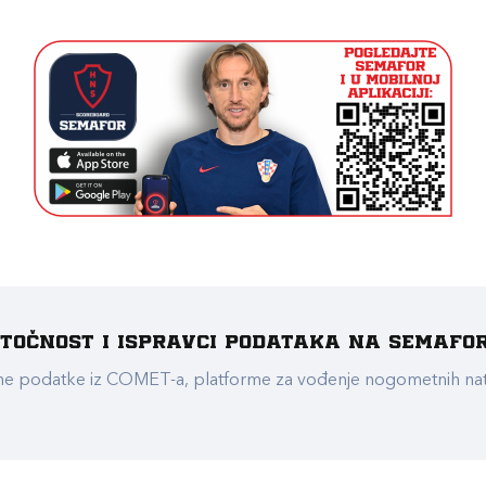
e točnost i ispravci podataka na Semafo
ualne podatke iz COMET-a, platforme za vođenje nogometnih n