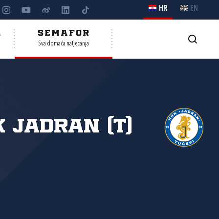
HR
EN
A
SEMAFOR
Sva domaća natjecanja
 Jadran (T)