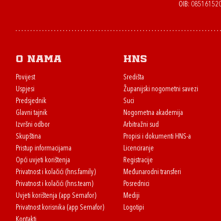
OIB: 08516152
O nama
HNS
Povijest
Središta
Uspjesi
Županijski nogometni savezi
Predsjednik
Suci
Glavni tajnik
Nogometna akademija
Izvršni odbor
Arbitražni sud
Skupština
Propisi i dokumenti HNS-a
Pristup informacijama
Licenciranje
Opći uvjeti korištenja
Registracije
Privatnost i kolačići (hns.family)
Međunarodni transferi
Privatnost i kolačići (hns.team)
Posrednici
Uvjeti korištenja (app Semafor)
Mediji
Privatnost korisnika (app Semafor)
Logotipi
Kontakti