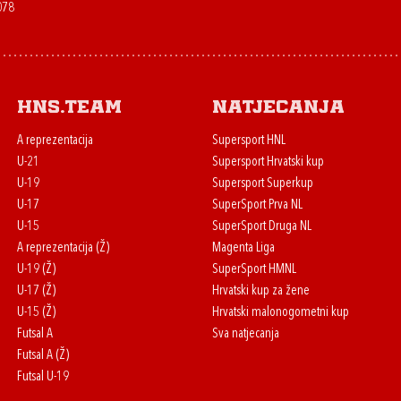
078
HNS.team
Natjecanja
A reprezentacija
Supersport HNL
U-21
Supersport Hrvatski kup
U-19
Supersport Superkup
U-17
SuperSport Prva NL
U-15
SuperSport Druga NL
A reprezentacija (Ž)
Magenta Liga
U-19 (Ž)
SuperSport HMNL
U-17 (Ž)
Hrvatski kup za žene
U-15 (Ž)
Hrvatski malonogometni kup
Futsal A
Sva natjecanja
Futsal A (Ž)
Futsal U-19