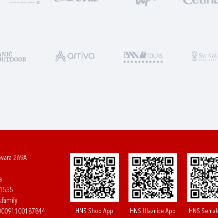
ovara 269A
a
61555
.family
HNS Shop App
HNS Ulaznice App
HNS Semaf
400091100187844