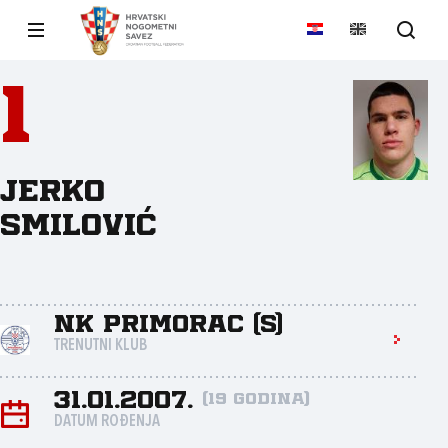
1
Jerko
Smilović
NK Primorac (S)
TRENUTNI KLUB
31.01.2007.
(19 godina)
DATUM ROĐENJA