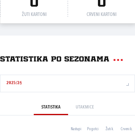
0
0
ŽUTI KARTONI
CRVENI KARTONI
Statistika po sezonama
2025/26
STATISTIKA
UTAKMICE
Nastupi
Pogotci
Žuti k.
Crveni k.