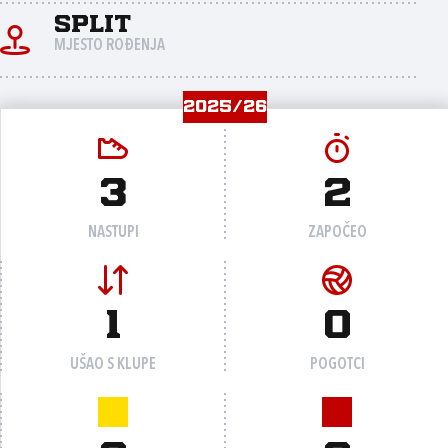
Split
MJESTO ROĐENJA
2025/26
3
2
NASTUPI
ZAPOČEO
1
0
UŠAO S KLUPE
POGOTCI