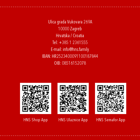
Ulica grada Vukovara 269A
10000 Zagreb
Hrvatska / Croatia
Tel:
+385 1 2361555
E-mail:
info@hns.family
IBAN: HR2523400091100187844
OIB: 08516152078
HNS Shop App
HNS Ulaznice App
HNS Semafor App