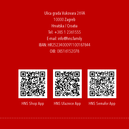
Ulica grada Vukovara 269A
10000 Zagreb
Hrvatska / Croatia
Tel:
+385 1 2361555
E-mail:
info@hns.family
IBAN: HR2523400091100187844
OIB: 08516152078
HNS Shop App
HNS Ulaznice App
HNS Semafor App