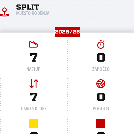
Split
MJESTO ROĐENJA
2025/26
7
0
NASTUPI
ZAPOČEO
7
0
UŠAO S KLUPE
POGOTCI