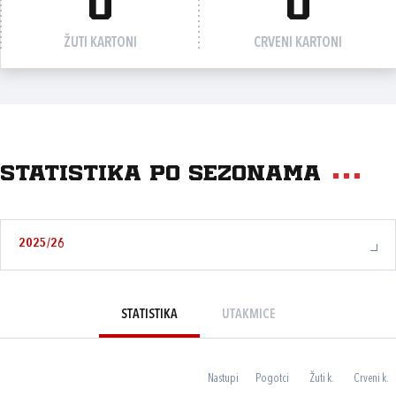
0
0
ŽUTI KARTONI
CRVENI KARTONI
Statistika po sezonama
2025/26
STATISTIKA
UTAKMICE
Nastupi
Pogotci
Žuti k.
Crveni k.