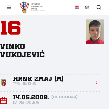
16
Vinko
Vukojević
HRNK Zmaj (M)
TRENUTNI KLUB
14.05.2008.
(18 godina)
DATUM ROĐENJA