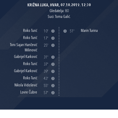
KRIŽNA LUKA, HVAR, 07.10.2019. 12:30
Gledatelja: 80
Suci: Toma Galić.
Roko Turić
Marin Turina
10'
51'
Roko Turić
17'
Toni Sajan Hančević
25'
Milinović
Gabrijel Karković
31'
Roko Turić
37'
Gabrijel Karković
39'
Roko Turić
43'
Nikola Vidošević
55'
Lovre Čubre
57'