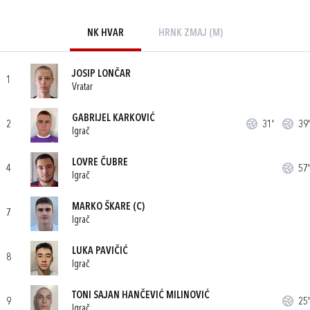
NK HVAR
HRNK ZMAJ (M)
JOSIP LONČAR
1
Vratar
GABRIJEL KARKOVIĆ
2
31'
39'
Igrač
LOVRE ČUBRE
4
57'
Igrač
MARKO ŠKARE
(C)
7
Igrač
LUKA PAVIČIĆ
8
Igrač
TONI SAJAN HANČEVIĆ MILINOVIĆ
9
25'
Igrač