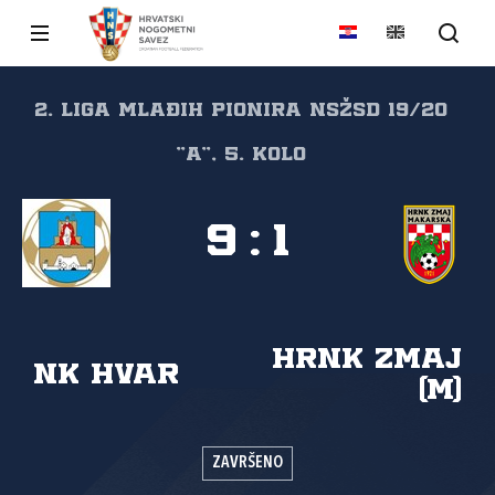
2. liga mlađih pionira NSŽSD 19/20
"A", 5. kolo
9
:
1
HRNK Zmaj
NK Hvar
(M)
ZAVRŠENO