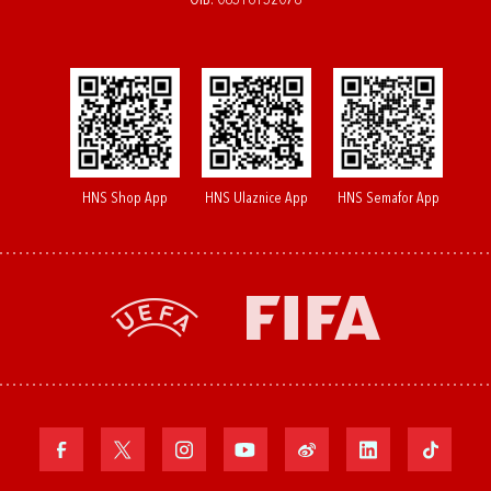
OIB: 08516152078
HNS Shop App
HNS Ulaznice App
HNS Semafor App