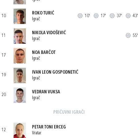
ROKO TURIĆ
10
10'
17'
37'
43'
Igrač
NIKOLA VIDOŠEVIĆ
11
55'
Igrač
NOA BARČOT
17
Igrač
IVAN LEON GOSPODNETIĆ
19
Igrač
VEDRAN VUKSA
20
Igrač
PRIČUVNI IGRAČI
PETAR TONI ERCEG
12
Vratar