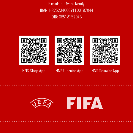
E-mail:
info@hns.family
IBAN: HR2523400091100187844
OIB: 08516152078
HNS Shop App
HNS Ulaznice App
HNS Semafor App