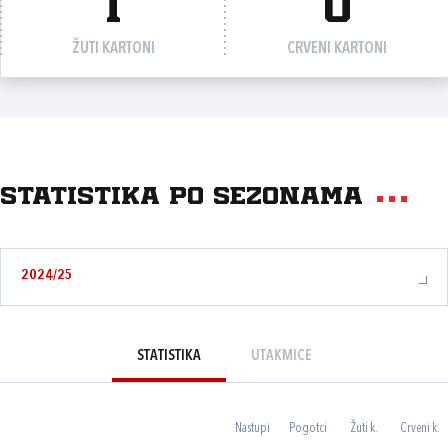
1
0
ŽUTI KARTONI
CRVENI KARTONI
Statistika po sezonama
2024/25
STATISTIKA
UTAKMICE
Nastupi
Pogotci
Žuti k.
Crveni k.