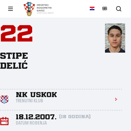
22
Stipe
Delić
NK Uskok
TRENUTNI KLUB
18.12.2007.
(18 godina)
DATUM ROĐENJA