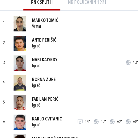
RNK SPLIT II
NK POLJIČANIN 1921
MARKO TOMIĆ
1
Vratar
ANTE PERIŠIĆ
2
Igrač
NABI KAIYRDY
3
43'
Igrač
BORNA ŽURE
4
Igrač
FABIJAN PERIĆ
5
Igrač
KARLO CVITANIĆ
6
14'
17'
62'
68'
Igrač