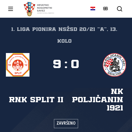
1. liga pionira NSŽSD 20/21 "A", 13.
kolo
9
:
0
NK
RNK Split II
Poljičanin
1921
ZAVRŠENO