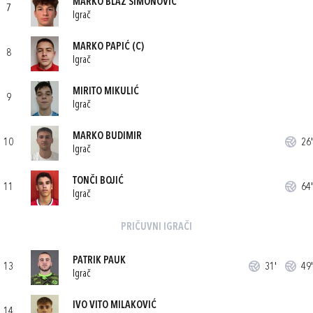
MARKO BLAŽ SIMONOVIĆ
7
Igrač
MARKO PAPIĆ
(C)
8
Igrač
MIRITO MIKULIĆ
9
Igrač
MARKO BUDIMIR
10
26'
Igrač
TONČI BOJIĆ
11
64'
Igrač
PRIČUVNI IGRAČI
PATRIK PAUK
13
31'
49'
Igrač
IVO VITO MILAKOVIĆ
14