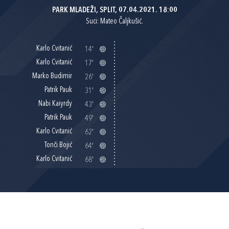
PARK MLADEŽI, SPLIT, 07.04.2021. 18:00
Suci: Mateo Čaljkušić.
Karlo Cvitanić
14'
Karlo Cvitanić
17'
Marko Budimir
26'
Patrik Pauk
31'
Nabi Kaiyrdy
43'
Patrik Pauk
49'
Karlo Cvitanić
62'
Tonči Bojić
64'
Karlo Cvitanić
68'