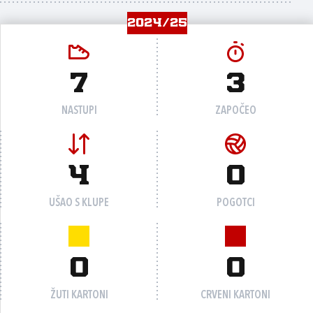
2024/25
7
3
NASTUPI
ZAPOČEO
4
0
UŠAO S KLUPE
POGOTCI
0
0
ŽUTI KARTONI
CRVENI KARTONI