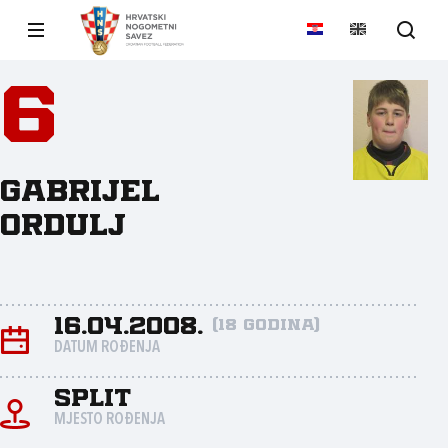
6
Gabrijel
Ordulj
16.04.2008.
(18 godina)
DATUM ROĐENJA
Split
MJESTO ROĐENJA