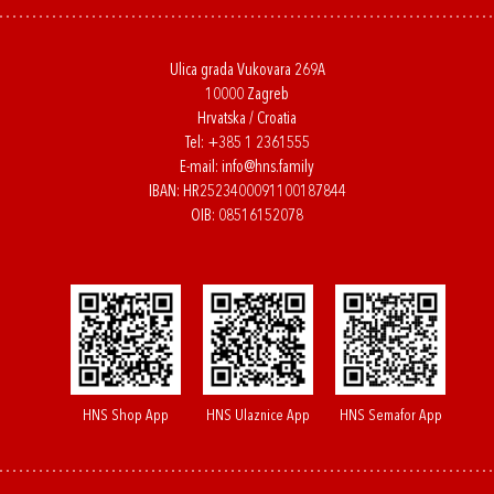
Ulica grada Vukovara 269A
10000 Zagreb
Hrvatska / Croatia
Tel:
+385 1 2361555
E-mail:
info@hns.family
IBAN: HR2523400091100187844
OIB: 08516152078
HNS Shop App
HNS Ulaznice App
HNS Semafor App