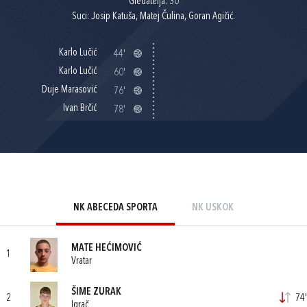
Gledatelja: 30
Suci: Josip Katuša, Matej Čulina, Goran Agičić.
Karlo Lučić
44'
Karlo Lučić
60'
Duje Marasović
76'
Ivan Brčić
78'
NK ABECEDA SPORTA
NK USKOK
MATE HEĆIMOVIĆ
1
Vratar
ŠIME ZURAK
2
74'
Igrač