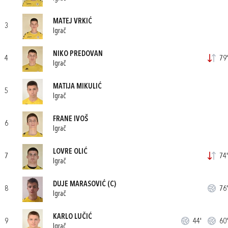
MATEJ VRKIĆ
3
Igrač
NIKO PREDOVAN
4
79'
Igrač
MATIJA MIKULIĆ
5
Igrač
FRANE IVOŠ
6
Igrač
LOVRE OLIĆ
7
74'
Igrač
DUJE MARASOVIĆ
(C)
8
76'
Igrač
KARLO LUČIĆ
9
44'
60'
Igrač