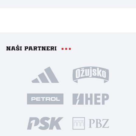
Naši partneri