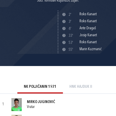
Suci: Tomislav Kujundžić Lujan.
Roko Kanaet
2'
Roko Kanaet
3'
Ante Dragaš
6'
Josip Kanaet
33'
Roko Kanaet
53'
Marin Kuzmanić
55'
NK POLJIČANIN 1921
HNK HAJDUK II
MIRKO JUGINOVIĆ
1
Vratar