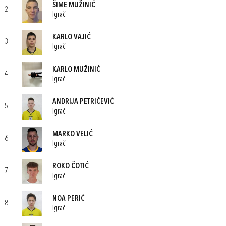
ŠIME MUŽINIĆ
2
Igrač
KARLO VAJIĆ
3
Igrač
KARLO MUŽINIĆ
4
Igrač
ANDRIJA PETRIČEVIĆ
5
Igrač
MARKO VELIĆ
6
Igrač
ROKO ČOTIĆ
7
Igrač
NOA PERIĆ
8
Igrač