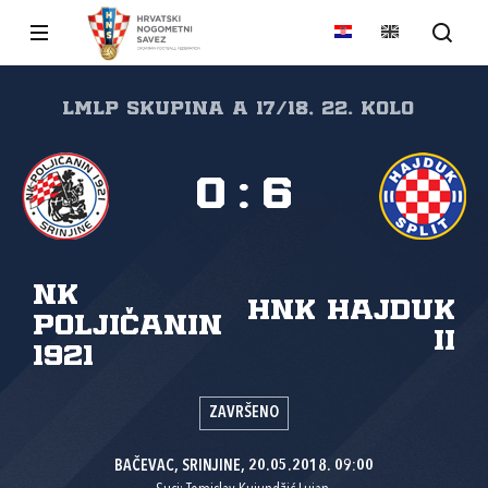
LMLP Skupina A 17/18, 22. kolo
0
:
6
NK
HNK Hajduk
Poljičanin
II
1921
ZAVRŠENO
BAČEVAC, SRINJINE, 20.05.2018. 09:00