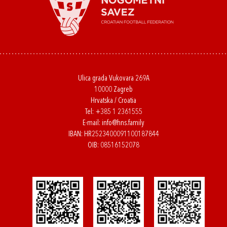
Ulica grada Vukovara 269A
10000 Zagreb
Hrvatska / Croatia
Tel:
+385 1 2361555
E-mail:
info@hns.family
IBAN: HR2523400091100187844
OIB: 08516152078