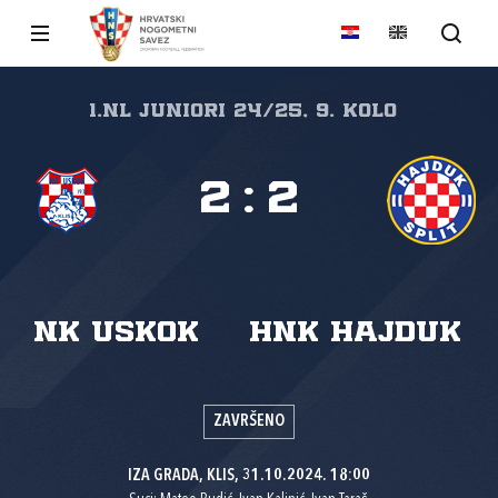
1.nl Juniori 24/25, 9. kolo
2
:
2
NK Uskok
HNK Hajduk
ZAVRŠENO
IZA GRADA, KLIS, 31.10.2024. 18:00