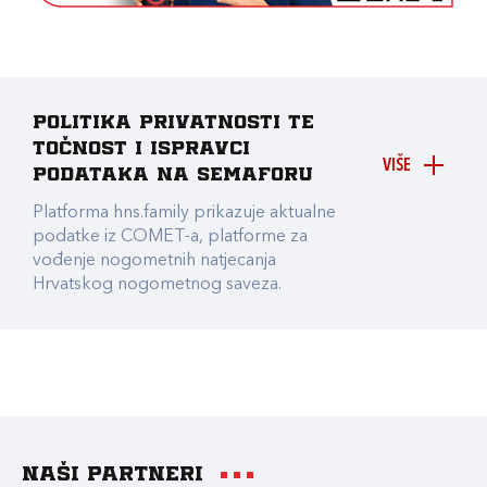
Politika privatnosti te
točnost i ispravci
VIŠE
podataka na Semaforu
Platforma hns.family prikazuje aktualne
podatke iz COMET-a, platforme za
vođenje nogometnih natjecanja
Hrvatskog nogometnog saveza.
Naši partneri