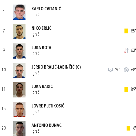
KARLO CVITANIĆ
4
Igrač
NIKO ERLIĆ
7
85'
Igrač
LUKA BOTA
9
63'
Igrač
JERKO BRALIĆ-LABINČIĆ
(C)
10
20'
68'
Igrač
LUKA RADIĆ
11
89'
Igrač
LOVRE PLETIKOSIĆ
15
Igrač
ANTONIO KUNAC
20
6'
Igrač